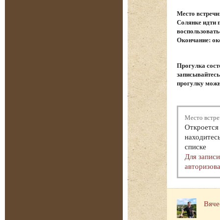
Место встречи
Солянке идти 
воспользовать
Окончание: ок
Прогулка сост
записывайтесь.
прогулку можн
Место встре
Откроется 
находитесь
списке
Для запис
авторизова
Вяче