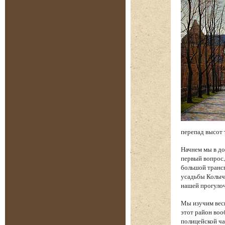
перепад высот 
Начнем мы в до
первый вопрос,
большой трансп
усадьбы Колыче
нашей прогуло
Мы изучим весь
этот район воо
полицейской ча