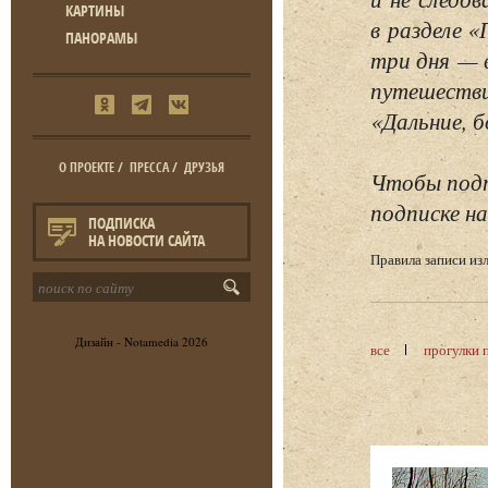
КАРТИНЫ
в разделе 
ПАНОРАМЫ
три дня — 
путешестви
«Дальние, б
О ПРОЕКТЕ
/
ПРЕССА
/
ДРУЗЬЯ
Чтобы подп
подписке на
ПОДПИСКА
НА НОВОСТИ САЙТА
Правила записи и
Дизайн -
Notamedia
2026
все
прогулки 