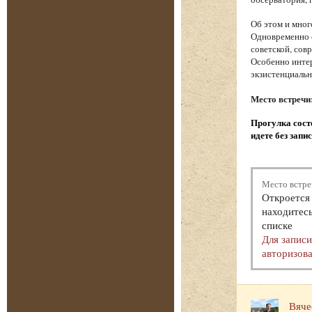
Об этом и мног
Одновременно с
советской, сов
Особенно интер
экзистенциаль
Место встречи
Прогулка состо
идете без запи
Место встре
Откроется 
находитесь
списке
Для запис
авторизова
Вяче