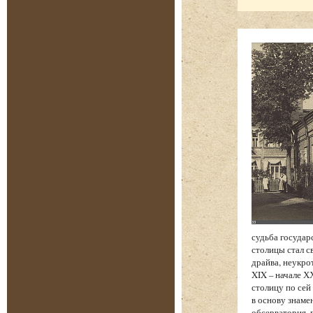
судьба государ
столицы стал с
драйва, неукро
XIX – начале Х
столицу по сей
в основу знаме
обсерватория, 