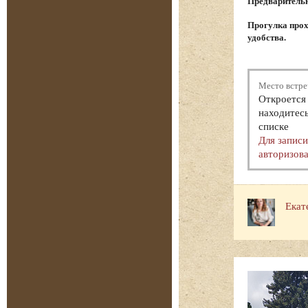
Предварительна
Прогулка прох
удобства.
Место встре
Откроется 
находитесь
списке
Для запис
авторизова
Екат