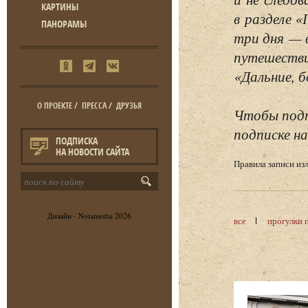
КАРТИНЫ
в разделе 
ПАНОРАМЫ
три дня — 
путешестви
«Дальние, б
О ПРОЕКТЕ
/
ПРЕССА
/
ДРУЗЬЯ
Чтобы подп
подписке на
ПОДПИСКА
НА НОВОСТИ САЙТА
Правила записи и
Дизайн -
Notamedia
2026
все
прогулки 