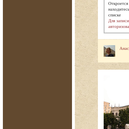
Откроется 
находитесь
списке
Для запис
авторизова
Анас