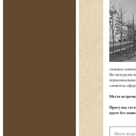
сильные измене
На экскурсии м
первоначальных
элементы офор
Место встречи
Прогулка состо
идете без запи
Место встре