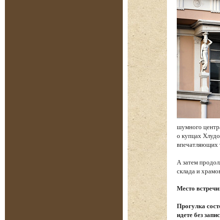
шумного центр
о купцах Хлудо
впечатляющих 
А затем продол
склада и храм
Место встречи
Прогулка состо
идете без запи