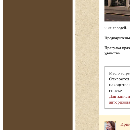
и их соседей.
Предварительна
Прогулка прох
удобства.
Место встре
Откроется 
находитесь
списке
Для запис
авторизова
Ирин