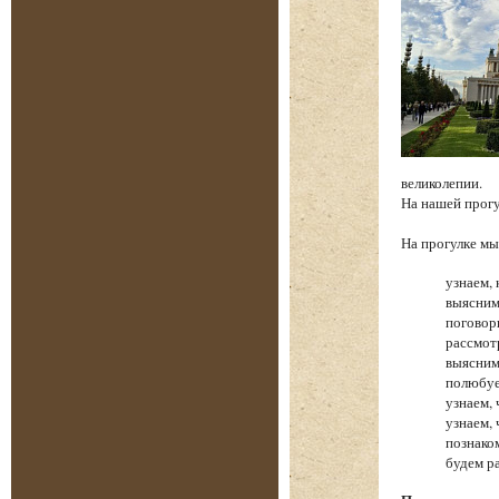
великолепии.
На нашей прог
На прогулке 
узнаем, 
выясним
поговор
рассмот
выясним
полюбуе
узнаем,
узнаем,
познако
будем р