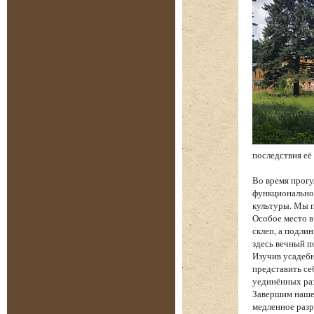
последствия её
Во время прогу
функциональнос
культуры. Мы п
Особое место в
склеп, а подли
здесь вечный п
Изучив усадебн
представить се
уединённых ра
Завершим наше
медленное разр