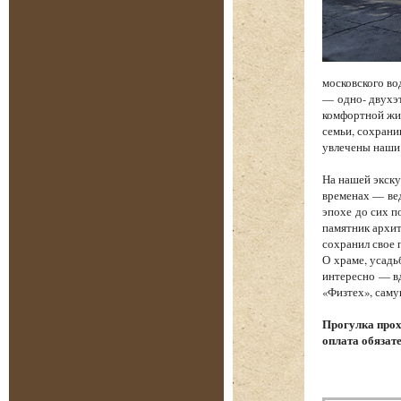
московского во
— одно- двухэт
комфортной жиз
семьи, сохрани
увлечены наши
На нашей экску
временах — вед
эпохе до сих п
памятник архит
сохранил свое 
О храме, усадь
интересно — вд
«Физтех», саму
Прогулка прох
оплата обязат