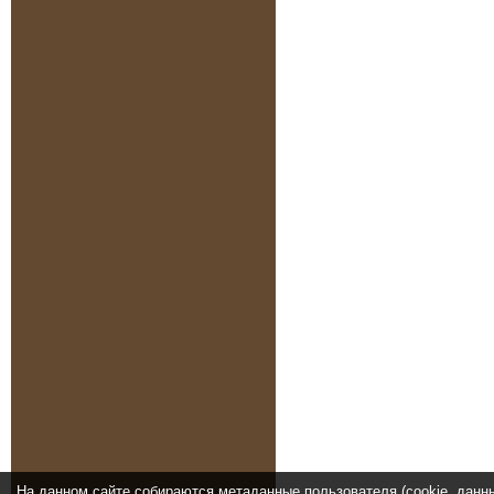
На данном сайте собираются метаданные пользователя (cookie, данн