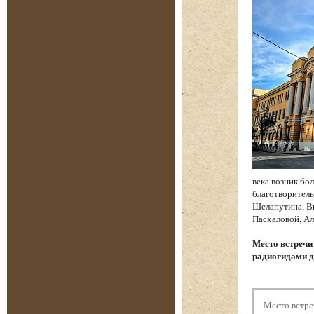
века возник бо
благотворитель
Шелапутина, Вы
Пасхаловой, Ал
Место встреч
радиогидами д
Место встре