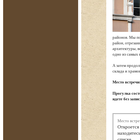
районов. Мы по
район, отреза
архитектуры, в
одно из самых
А затем продол
склада и храм
Место встречи
Прогулка состо
идете без запи
Место встре
Откроется 
находитесь
списке