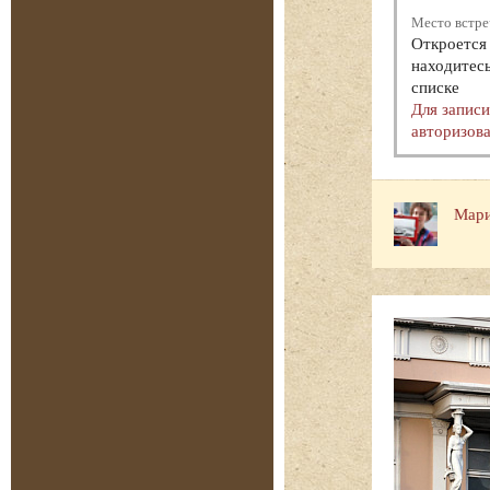
Место встре
Откроется 
находитесь
списке
Для запис
авторизова
Мари