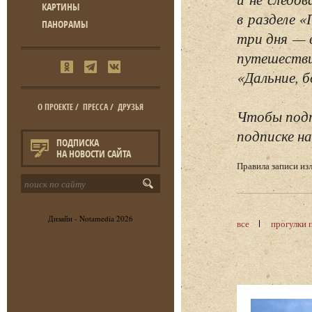
КАРТИНЫ
в разделе 
ПАНОРАМЫ
три дня — 
путешестви
«Дальние, б
О ПРОЕКТЕ
/
ПРЕССА
/
ДРУЗЬЯ
Чтобы подп
подписке на
ПОДПИСКА
НА НОВОСТИ САЙТА
Правила записи и
Дизайн -
Notamedia
2026
все
прогулки 