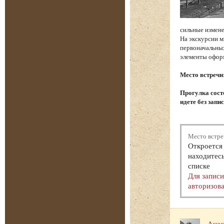
сильные измене
На экскурсии м
первоначальных
элементы офор
Место встречи
Прогулка состо
идете без запи
Место встре
Откроется 
находитесь
списке
Для запис
авторизова
Анас