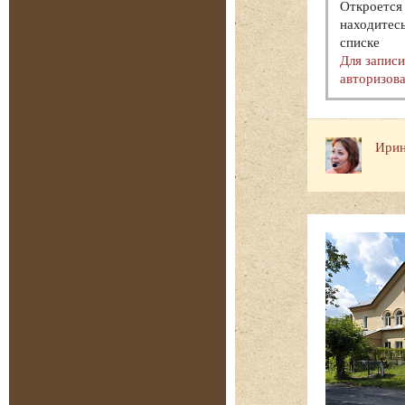
Откроется 
находитесь
списке
Для запис
авторизова
Ирин