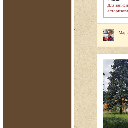
Для запис
авторизова
Мари