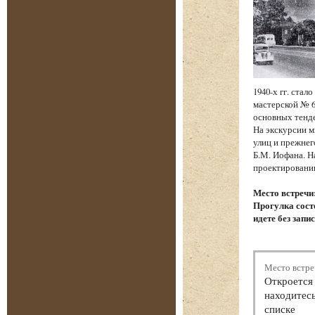
1940-х гг. ста
мастерской № 6
основных тенд
На экскурсии м
улиц и прежнег
Б.М. Иофана. Н
проектировании
Место встречи
Прогулка состо
идете без запи
Место встре
Откроется 
находитесь
списке