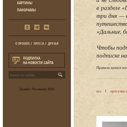
КАРТИНЫ
в разделе 
ПАНОРАМЫ
три дня — 
путешестви
«Дальние, б
О ПРОЕКТЕ
/
ПРЕССА
/
ДРУЗЬЯ
Чтобы подп
подписке на
ПОДПИСКА
НА НОВОСТИ САЙТА
Правила записи и
Дизайн -
Notamedia
2026
все
прогулки 