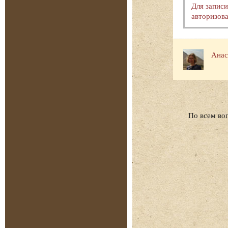
Для запис
авторизова
Анас
По всем во