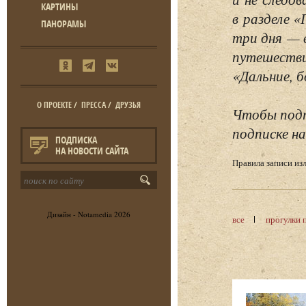
КАРТИНЫ
в разделе 
ПАНОРАМЫ
три дня — 
путешестви
«Дальние, б
О ПРОЕКТЕ
/
ПРЕССА
/
ДРУЗЬЯ
Чтобы подп
подписке на
ПОДПИСКА
НА НОВОСТИ САЙТА
Правила записи и
Дизайн -
Notamedia
2026
все
прогулки 