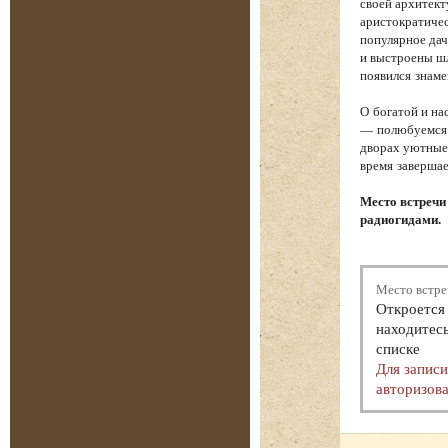
своей архитект
аристократичес
популярное дач
и выстроены шл
появился знам
О богатой и на
— полюбуемся 
дворах уютные 
время завершае
Место встречи
радиогидами.
Место встре
Откроется 
находитесь
списке
Для запис
авторизова