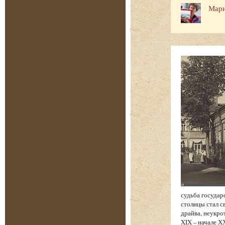
Мари
судьба государ
столицы стал с
драйва, неукро
XIX – начале Х