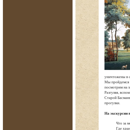
уничтожены в 
Мы пройдемся п
посмотрим на х
Разгуляя, вспо
Старой Басманн
прогулки.
На экскурсии 
Что за м
Где хра