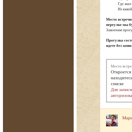
Где жил
Из како
Место встречи
переулке мы б
Закончим прогу
Прогулка состо
идете без запи
Место встре
Откроется 
находитесь
списке
Для запис
авторизова
Мари