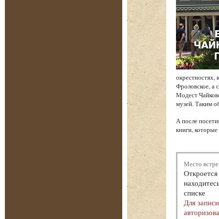
окрестностях, 
Фроловское, а 
Модест Чайков
музей. Таким о
А после посети
книги, которые
Место встре
Откроется 
находитесь
списке
Для запис
авторизова