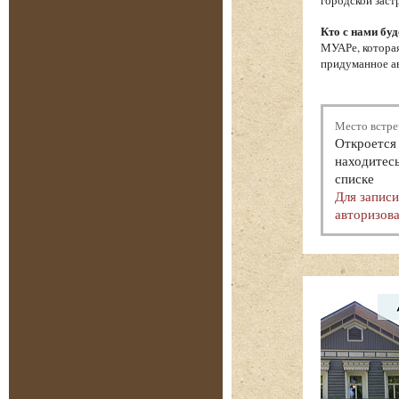
городской заст
Кто с нами буд
МУАРе, которая
придуманное ав
Место встре
Откроется 
находитесь
списке
Для запис
авторизова