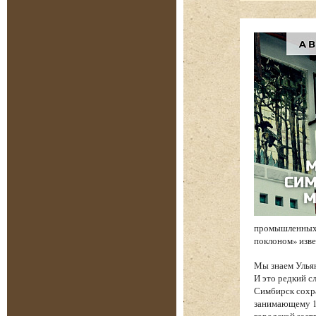
промышленных 
поклоном» изв
Мы знаем Ульян
И это редкий с
Симбирск сохр
занимающему 17