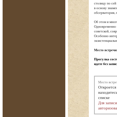
столицу по сей
в основу знаме
обсерватория, 
Об этом и мног
Одновременно с
советской, сов
Особенно интер
экзистенциаль
Место встречи
Прогулка состо
идете без запи
Место встре
Откроется 
находитесь
списке
Для запис
авторизова