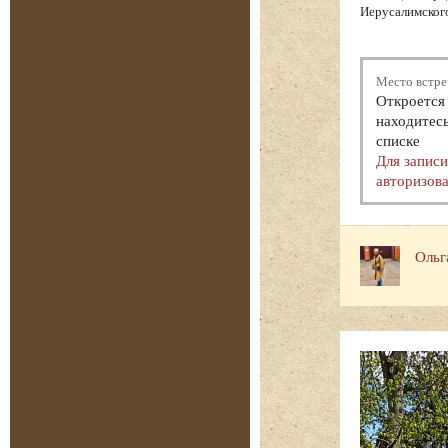
Иерусалимского
Место встре
Откроется 
находитесь
списке
Для запис
авторизова
Ольг