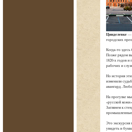
Цинделевке
— 
городских прео
Когда-то здесь
Позже рядом в
1820-х годов и
рабочих и служ
Но история эти
изменили судьб
авангард. Любо
На прогулке мы
«русской кожи»
Заглянем к сте
промышленные т
Это экскурсия 
увидеть и букв