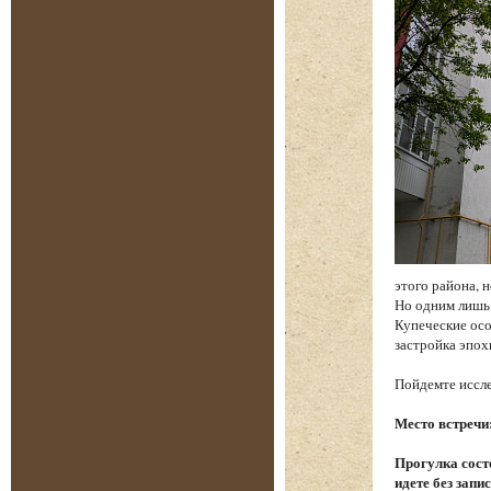
этого района, 
Но одним лишь
Купеческие осо
застройка эпох
Пойдемте иссле
Место встречи
Прогулка состо
идете без запи