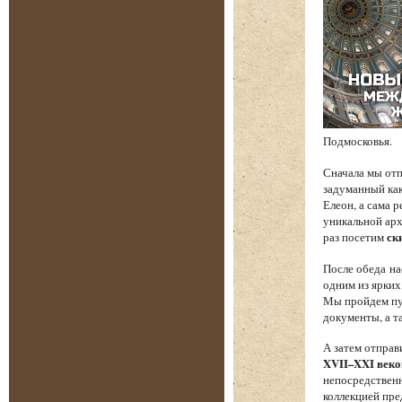
Подмосковья.
Сначала мы от
задуманный как
Елеон, а сама 
уникальной арх
раз посетим
ск
После обеда на
одним из ярких
Мы пройдем пут
документы, а т
А затем отпра
XVII–XXI веко
непосредственн
коллекцией пре