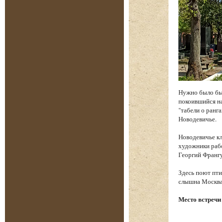
Нужно было бы
покоившийся на
"табели о ранга
Новодевичье.
Новодевичье к
художники рабо
Георгий Франгу
Здесь поют пти
слышна Москва.
Место встречи