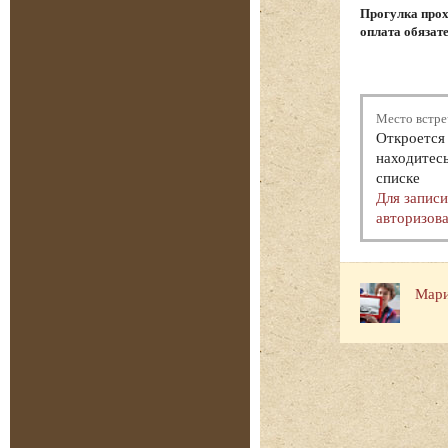
Прогулка прох
оплата обязат
Место встре
Откроется 
находитесь
списке
Для запис
авторизова
Мари