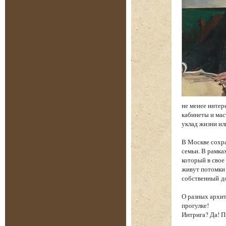
не менее интере
кабинеты и мас
уклад жизни ил
В Москве сохра
семьи. В рамка
который в свое
живут потомки 
собственный до
О разных архит
прогулке!
Интрига? Да! П