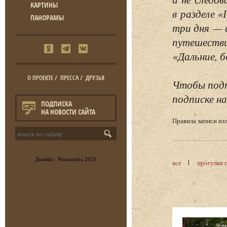
КАРТИНЫ
в разделе 
ПАНОРАМЫ
три дня — 
путешестви
«Дальние, б
О ПРОЕКТЕ
/
ПРЕССА
/
ДРУЗЬЯ
Чтобы подп
подписке на
ПОДПИСКА
НА НОВОСТИ САЙТА
Правила записи и
Дизайн -
Notamedia
2026
все
прогулки 