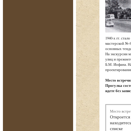
1940-х гг. ста
мастерской № 6
основных тенд
На экскурсии м
улиц и прежнег
Б.М. Иофана. Н
проектировании
Место встречи
Прогулка состо
идете без запи
Место встре
Откроется 
находитесь
списке