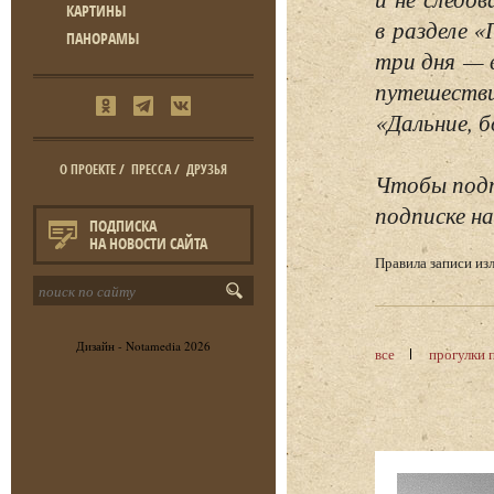
КАРТИНЫ
в разделе 
ПАНОРАМЫ
три дня — 
путешестви
«Дальние, б
О ПРОЕКТЕ
/
ПРЕССА
/
ДРУЗЬЯ
Чтобы подп
подписке на
ПОДПИСКА
НА НОВОСТИ САЙТА
Правила записи и
Дизайн -
Notamedia
2026
все
прогулки 