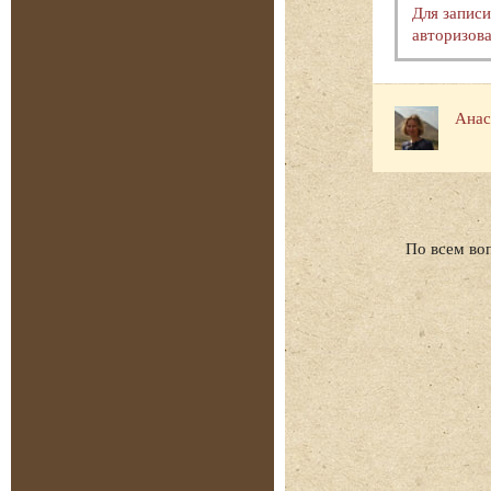
Для запис
авторизова
Анас
По всем во