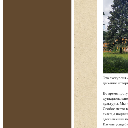
Эта экскурсия 
дыхание истори
Во время прогу
функциональнос
культуры. Мы п
Особое место в
склеп, а подли
здесь вечный п
Изучив усадебн