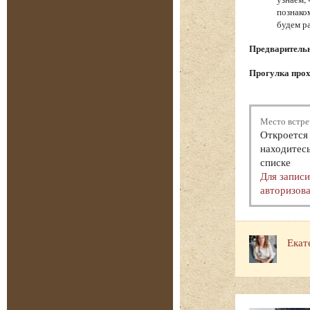
познако
будем р
Предварительна
Прогулка прох
Место встре
Откроется 
находитесь
списке
Для запис
авторизова
Екат