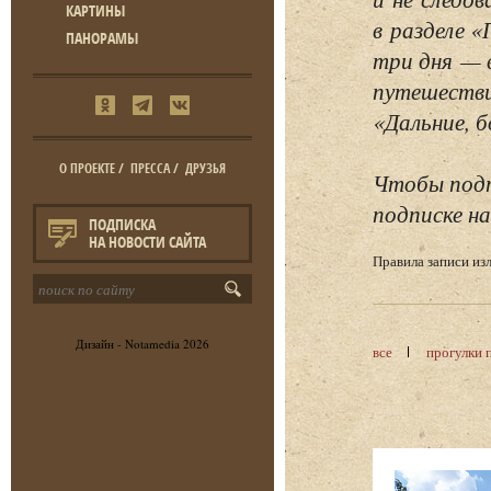
КАРТИНЫ
в разделе 
ПАНОРАМЫ
три дня — 
путешестви
«Дальние, б
О ПРОЕКТЕ
/
ПРЕССА
/
ДРУЗЬЯ
Чтобы подп
подписке на
ПОДПИСКА
НА НОВОСТИ САЙТА
Правила записи и
Дизайн -
Notamedia
2026
все
прогулки 