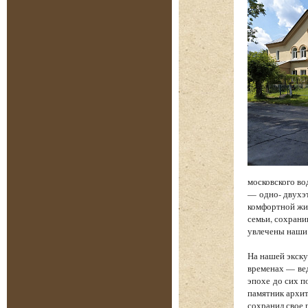
московского во
— одно- двухэт
комфортной жиз
семьи, сохрани
увлечены наши
На нашей экску
временах — вед
эпохе до сих п
памятник архит
сохранил свое 