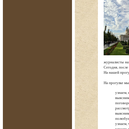
журналисты на
Сегодня, после
На нашей прог
На прогулке 
узнаем, 
выясним
поговор
рассмот
выясним
полюбуе
узнаем,
узнаем,