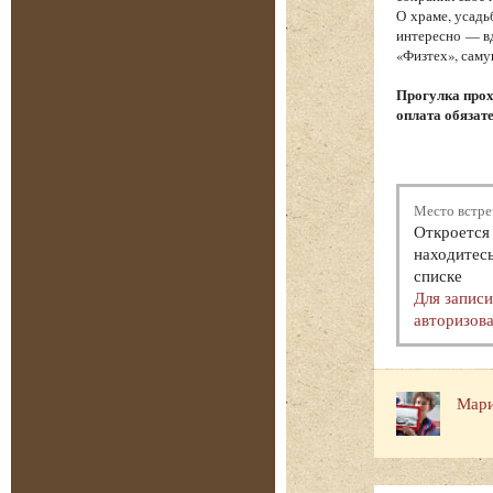
О храме, усадь
интересно — вд
«Физтех», саму
Прогулка прох
оплата обязат
Место встре
Откроется 
находитесь
списке
Для запис
авторизова
Мари