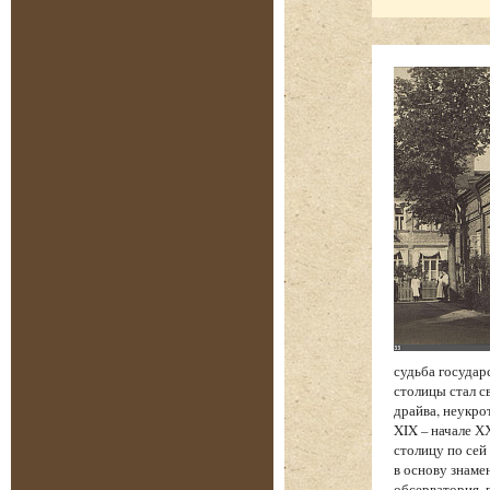
судьба государ
столицы стал с
драйва, неукро
XIX – начале Х
столицу по сей
в основу знаме
обсерватория, 