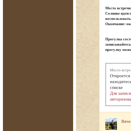
Место встречи
Солянке идти 
воспользовать
Окончание: ок
Прогулка сост
записывайтесь.
прогулку можн
Место встре
Откроется 
находитесь
списке
Для запис
авторизова
Вяче