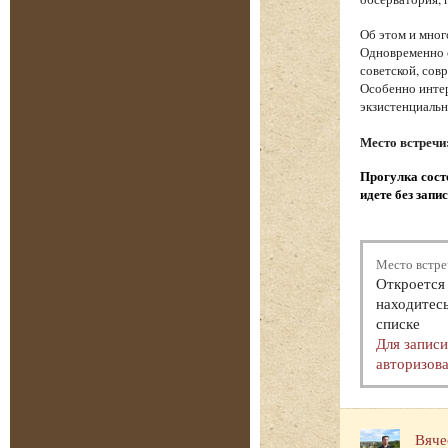
Об этом и мног
Одновременно с
советской, сов
Особенно интер
экзистенциаль
Место встречи
Прогулка состо
идете без запи
Место встре
Откроется 
находитесь
списке
Для запис
авторизова
Вяче