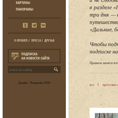
КАРТИНЫ
в разделе 
ПАНОРАМЫ
три дня — 
путешестви
«Дальние, б
О ПРОЕКТЕ
/
ПРЕССА
/
ДРУЗЬЯ
Чтобы подп
подписке на
ПОДПИСКА
НА НОВОСТИ САЙТА
Правила записи и
Дизайн -
Notamedia
2026
все
прогулки 