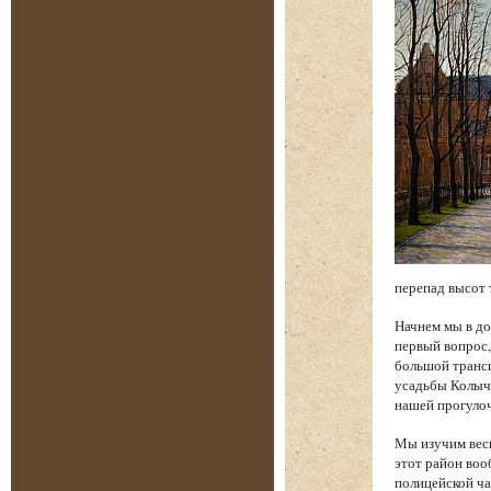
перепад высот 
Начнем мы в до
первый вопрос,
большой трансп
усадьбы Колыче
нашей прогуло
Мы изучим весь
этот район воо
полицейской ча