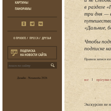
КАРТИНЫ
в разделе 
ПАНОРАМЫ
три дня — 
путешестви
«Дальние, б
О ПРОЕКТЕ
/
ПРЕССА
/
ДРУЗЬЯ
Чтобы подп
подписке на
ПОДПИСКА
НА НОВОСТИ САЙТА
Правила записи и
Дизайн -
Notamedia
2026
все
прогулки 
Экскурсии не 