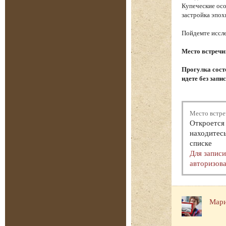
Купеческие осо
застройка эпох
Пойдемте иссле
Место встречи
Прогулка состо
идете без запи
Место встре
Откроется 
находитесь
списке
Для запис
авторизова
Мари