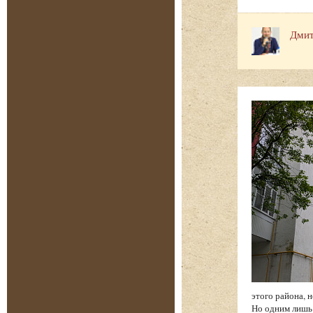
Дмит
этого района, 
Но одним лишь