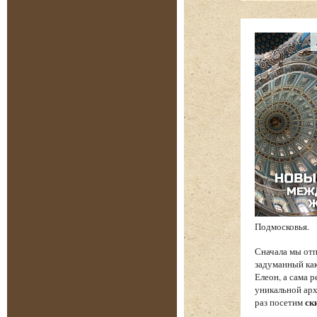
Подмосковья.
Сначала мы от
задуманный как
Елеон, а сама 
уникальной арх
раз посетим
ск