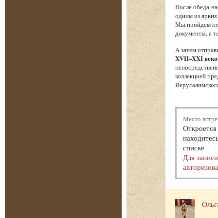
После обеда на
одним из ярких
Мы пройдем пут
документы, а т
А затем отпра
XVII–XXI веко
непосредственн
коллекцией пре
Иерусалимского
Место встре
Откроется 
находитесь
списке
Для запис
авторизова
Ольг