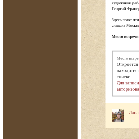
художники рабо
Георгий Франгу
Здесь поют пти
слышна Москва.
Место встречи
Место встре
Откроется 
находитесь
списке
Для запис
авторизова
Лана