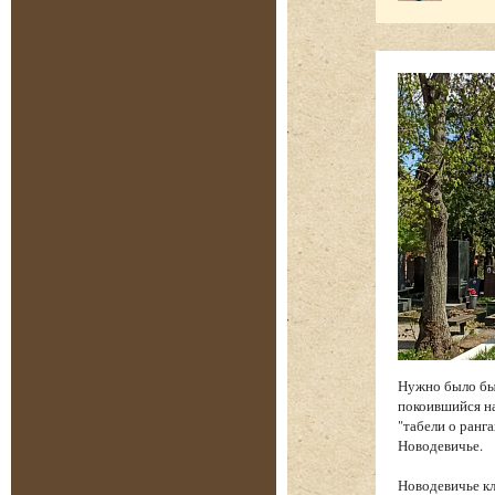
Нужно было бы
покоившийся на
"табели о ранга
Новодевичье.
Новодевичье к