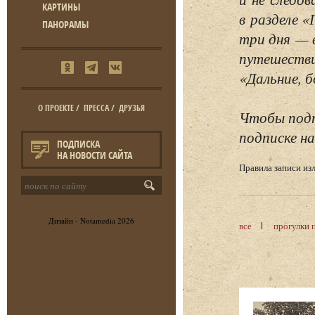
КАРТИНЫ
в разделе 
ПАНОРАМЫ
три дня — 
путешестви
«Дальние, б
О ПРОЕКТЕ
/
ПРЕССА
/
ДРУЗЬЯ
Чтобы подп
подписке на
ПОДПИСКА
НА НОВОСТИ САЙТА
Правила записи и
Дизайн -
Notamedia
2026
все
прогулки 