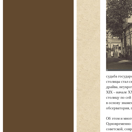
судьба государ
столицы стал с
драйва, неукро
XIX – начале Х
столицу по сей
в основу знаме
обсерватория, 
Об этом и мног
Одновременно с
советской, сов