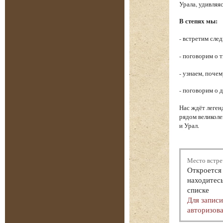
Урала, удивляя
В степях мы:
- встретим сле
- поговорим о 
- узнаем, поче
- поговорим о 
Нас ждёт леген
рядом великоле
и Урал.
Место встре
Откроется 
находитесь
списке
Для запис
авторизова