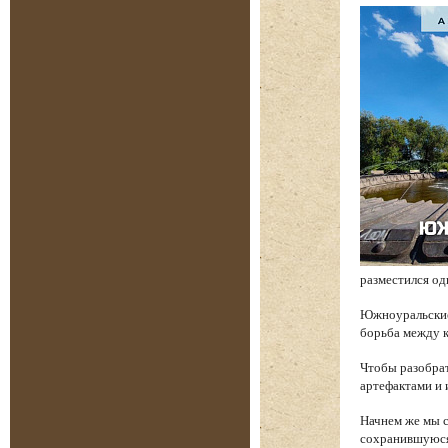
разместился од
Южноуральские 
борьба между к
Чтобы разобрат
артефактами и 
Начнем же мы с
сохранившуюся 