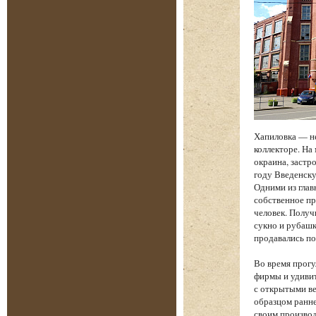
Хапиловка — н
коллекторе. На
окраина, застр
году Введенску
Одними из глав
собственное пр
человек. Получ
сукно и рубашк
продавались по
Во время прогу
фирмы и удиви
с открытыми ве
образцом ранне
своим производ