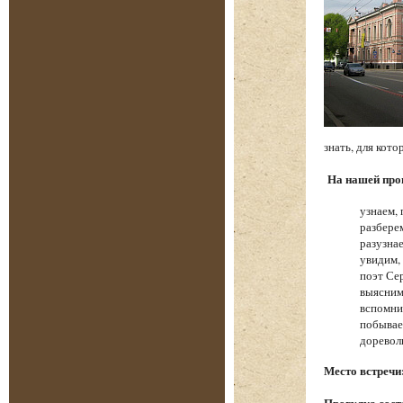
знать, для ко
На нашей про
узнаем,
разбере
разузна
увидим,
поэт Се
выясним
вспомни
побывае
доревол
Место встречи