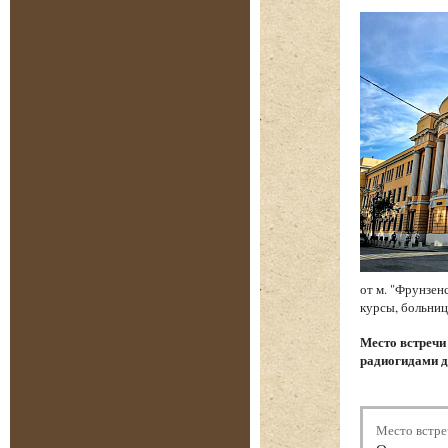
от м. "Фрунзен
курсы, больниц
Место встреч
радиогидами д
Место встре