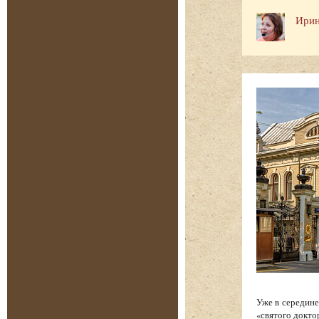
Ирин
Уже в середине
«святого докто