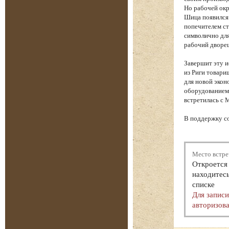
Но рабочей окр
Шица появился
попечителем ст
символично для
рабочий дворе
Завершит эту 
из Риги товари
для новой экон
оборудованием 
встретилась с 
В поддержку с
Место встре
Откроется 
находитесь
списке
Для запис
авторизова