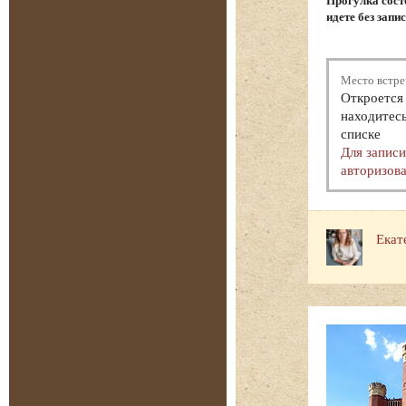
Прогулка состо
идете без запи
Место встре
Откроется 
находитесь
списке
Для запис
авторизова
Екат