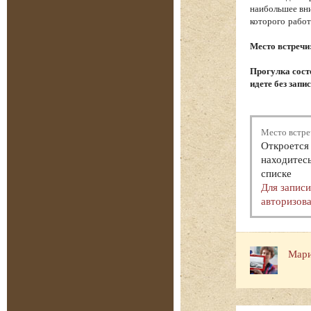
наибольшее вни
которого работ
Место встречи
Прогулка состо
идете без запи
Место встре
Откроется 
находитесь
списке
Для запис
авторизова
Мари