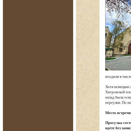
входили в числ
Хотя немецкие 
Хитровской пло
назад была осв
переулки. По н
Место встречи
Прогулка состо
идете без запи