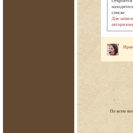
Откроется 
находитесь
списке
Для запис
авторизова
Ирин
По всем во