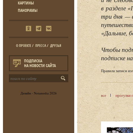
КАРТИНЫ
в разделе 
ПАНОРАМЫ
три дня — 
путешестви
«Дальние, б
О ПРОЕКТЕ
/
ПРЕССА
/
ДРУЗЬЯ
Чтобы подп
подписке на
ПОДПИСКА
НА НОВОСТИ САЙТА
Правила записи и
Дизайн -
Notamedia
2026
все
прогулки 