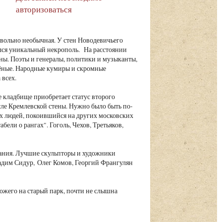
авторизоваться
вольно необычная. У стен Новодевичьего
лся уникальный некрополь. На расстоянии
аны. Поэты и генералы, политики и музыканты,
чёные. Народные кумиры и скромные
 всех.
 кладбище приобретает статус второго
сле Кремлевской стены. Нужно было быть по-
х людей, покоившийся на других московских
ели о рангах". Гоголь, Чехов, Третьяков,
ания. Лучшие скульпторы и художники
адим Сидур, Олег Комов, Георгий Франгулян
хожего на старый парк, почти не слышна