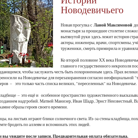
Новодевичьего
Ланой Максимовой
Новая прогулка с
до
монастыря за прошедшее столетие сложи
вытянутой руки здесь лежит история стр
актеры, инженеры, врачи, спортсмены, у
труженики, смерть примирила и уравняла
Ко второй половине ХХ века Новодевичье
главного государственного некрополя по
дающимся, чтобы заслужить честь быть похороненным здесь. Прах велики
реносили на Новодевичье для перезахоранения согласно неофициальной "таб
еров – это только часть списка великих, "переселенных" на Новодевичье.
ладбище – это ещё и особенное пространство художественного высказыв
созданием надгробий. Матвей Манизер, Иван Шадр, Эрнст Неизвестный, В
камне образы героев своего времени.
ицы, на листьях играют блики солнечного света. Из-за стены кладбища, по
мте бродить по аллеям и вспоминать этих людей.
и вы увидите после записи. Предварительная оплата обязательна.