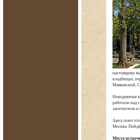
настоящему вы
кладбищах, пе
Маяковский, С
Новодевичье к
работали над 
запечатлели в 
Здесь поют пт
Москва. Пойдё
Место встреч