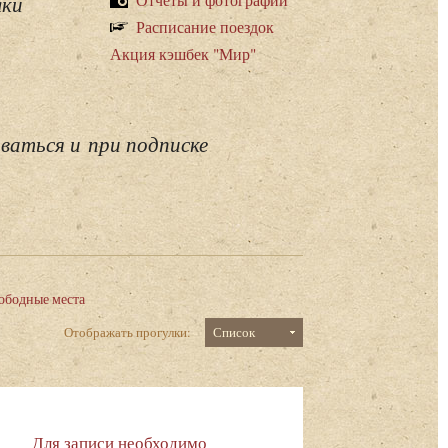
лки
Расписание поездок
Акция кэшбек "Мир"
ваться и при подписке
ободные места
Отображать прогулки:
Список
Для записи необходимо