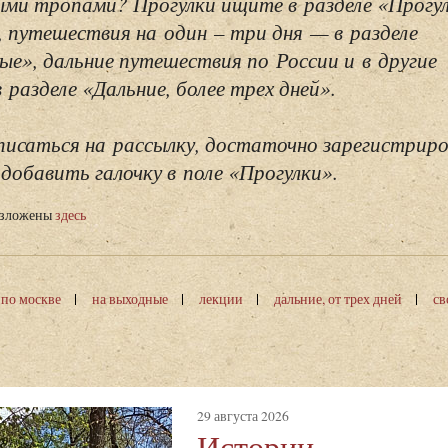
ми тропами? Прогулки ищите в разделе «Прогу
, путешествия на один – три дня — в разделе
ые», дальние путешествия по России и в другие
разделе «Дальние, более трех дней».
исаться на рассылку, достаточно зарегистриро
добавить галочку в поле «Прогулки».
изложены
здесь
 по москве
на выходные
лекции
дальние, от трех дней
св
29 августа 2026
Истории