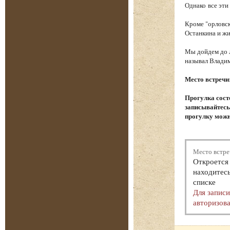
Однако все эти
Кроме "орловск
Останкина и ж
Мы дойдем до л
называл Влади
Место встречи
Прогулка сост
записывайтесь.
прогулку можн
Место встре
Откроется 
находитесь
списке
Для запис
авторизова