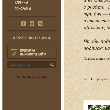
КАРТИНЫ
в разделе 
ПАНОРАМЫ
три дня — 
путешестви
«Дальние, б
О ПРОЕКТЕ
/
ПРЕССА
/
ДРУЗЬЯ
Чтобы подп
подписке на
ПОДПИСКА
НА НОВОСТИ САЙТА
Правила записи и
Дизайн -
Notamedia
2026
все
прогулки 