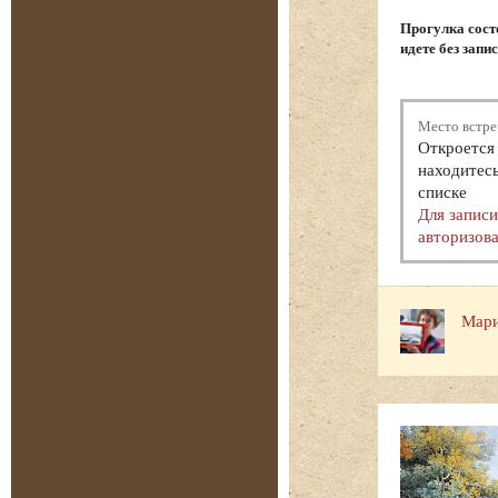
Прогулка состо
идете без запи
Место встре
Откроется 
находитесь
списке
Для запис
авторизова
Мари