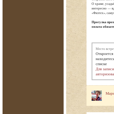
О храме, усадь
интересно — вд
«Физтех», саму
Прогулка прох
оплата обязат
Место встре
Откроется 
находитесь
списке
Для запис
авторизова
Мари