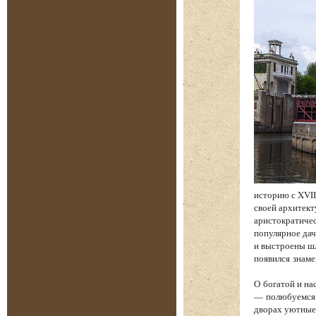
историю с XVII
своей архитект
аристократичес
популярное дач
и выстроены шл
появился знам
О богатой и на
— полюбуемся 
дворах уютные 