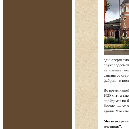
единоверческие
обучал здесь с
напоминает мес
связана со стар
фабрики, и по
Во время наше
1920-х гг., а 
пройдемся по б
Носова — мале
здание Москвы
Место встречи
площадь".