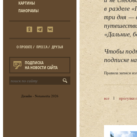
КАРТИНЫ
в разделе 
ПАНОРАМЫ
три дня — 
путешестви
«Дальние, б
О ПРОЕКТЕ
/
ПРЕССА
/
ДРУЗЬЯ
Чтобы подп
подписке на
ПОДПИСКА
НА НОВОСТИ САЙТА
Правила записи и
Дизайн -
Notamedia
2026
все
прогулки 