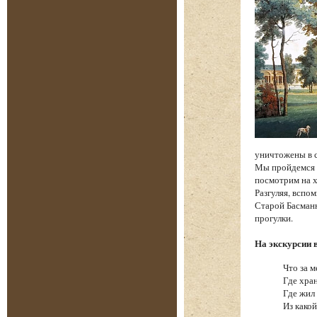
уничтожены в 
Мы пройдемся п
посмотрим на х
Разгуляя, вспо
Старой Басманн
прогулки.
На экскурсии 
Что за м
Где хра
Где жил
Из како