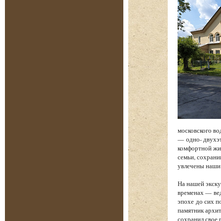
московского во
— одно- двухэт
комфортной жиз
семьи, сохрани
увлечены наши
На нашей экску
временах — вед
эпохе до сих п
памятник архит
сохранил свое 