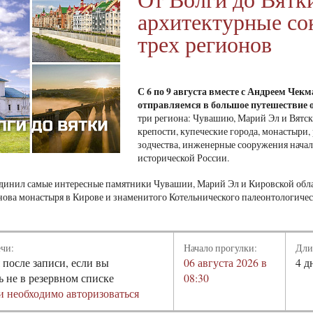
архитектурные с
трех регионов
С 6 по 9 августа вместе с Андреем Че
отправляемся в большое путешествие о
три региона: Чувашию, Марий Эл и Вятс
крепости, купеческие города, монастыри,
зодчества, инженерные сооружения начал
исторической России.
инил самые интересные памятники Чувашии, Марий Эл и Кировской обла
ова монастыря в Кирове и знаменитого Котельнического палеонтологичес
ечи:
Начало прогулки:
Дли
 после записи, если вы
06 августа 2026 в
4 д
ь не в резервном списке
08:30
и необходимо авторизоваться