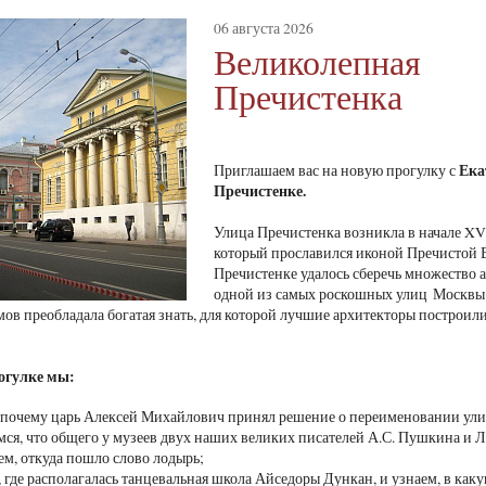
06 августа 2026
Великолепная
Пречистенка
Ека
Приглашаем вас на новую прогулку с
Пречистенке
.
Улица Пречистенка возникла в начале XV
который прославился иконой Пречистой Б
Пречистенке удалось сберечь множество 
одной из самых роскошных улиц Москвы 
мов преобладала богатая знать, для которой лучшие архитекторы построил
.
огулке мы:
 почему царь Алексей Михайлович принял решение о переименовании ул
мся, что общего у музеев двух наших великих писателей А.С. Пушкина и Л
ем, откуда пошло слово лодырь;
 где располагалась танцевальная школа Айседоры Дункан, и узнаем, в как