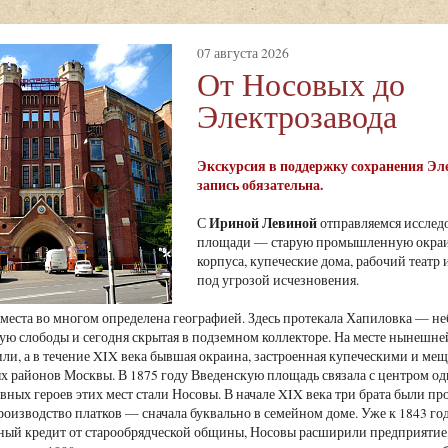
07 августа 2026
От Носовых до
Электрозавода
Экскурсия в поддержку сохранения Эле
запись обязательна.
Ириной Левиной
С
отправляемся исслед
площади — старую промышленную окраин
корпуса, купеческие дома, рабочий театр
под угрозой исчезновения.
 места во многом определена географией. Здесь протекала Хапиловка — н
ю слободы и сегодня скрытая в подземном коллекторе. На месте нынешней
или, а в течение XIX века бывшая окраина, застроенная купеческими и ме
районов Москвы. В 1875 году Введенскую площадь связала с центром од
ных героев этих мест стали Носовы. В начале XIX века три брата были про
роизводство платков — сначала буквально в семейном доме. Уже к 1843 году
ый кредит от старообрядческой общины, Носовы расширили предприятие, 