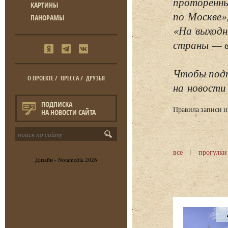
проторенны
КАРТИНЫ
по Москве»
ПАНОРАМЫ
«На выходн
страны — в 
Чтобы подп
О ПРОЕКТЕ
/
ПРЕССА
/
ДРУЗЬЯ
на новости 
ПОДПИСКА
Правила записи 
НА НОВОСТИ САЙТА
все
прогулки
Дизайн -
Notamedia
2026