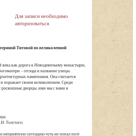
Для записи необходимо
авторизоваться
териной Титовой по великолепной
I века как дорога к Новодевичьему монастырю,
огоматери – отсюда и название улицы.
архитектурных памятников. Она считается
и поражает своим великолепием. Среди
и роскошные дворцы, ими мы с вами и
ицы;
.Н. Толстого;
ую неприятную ситуацию чуть не попал поэт