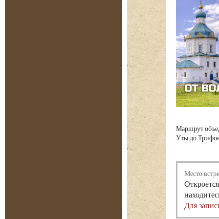
Маршрут объед
Уты до Трифон
Место встр
Откроется
находитес
Для запис