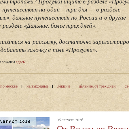
ми тропами? Прогулки ищите в разделе «Прогу
, путешествия на один – три дня — в разделе
ые», дальние путешествия по России и в другие
разделе «Дальние, более трех дней».
исаться на рассылку, достаточно зарегистриро
добавить галочку в поле «Прогулки».
изложены
здесь
 по москве
на выходные
лекции
дальние, от трех дней
св
06 августа 2026
От Волги до Вятк