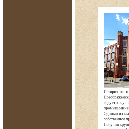
История этого
Преображенску
году его осуш
промышленных 
Одними из глав
собственное п
Получив крупн