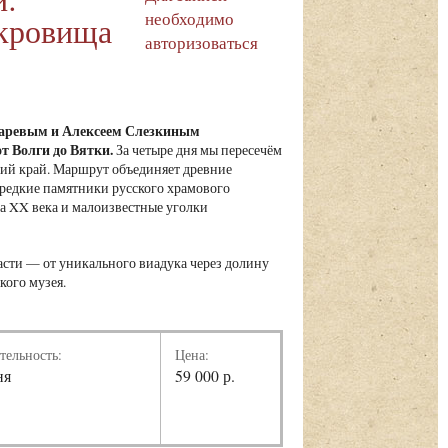
необходимо
окровища
авторизоваться
кмаревым и Алексеем Слезкиным
т Волги до Вятки.
За четыре дня мы пересечём
кий край. Маршрут объединяет древние
 редкие памятники русского храмового
а XX века и малоизвестные уголки
сти — от уникального виадука через долину
кого музея.
тельность:
Цена:
ня
59 000 р.