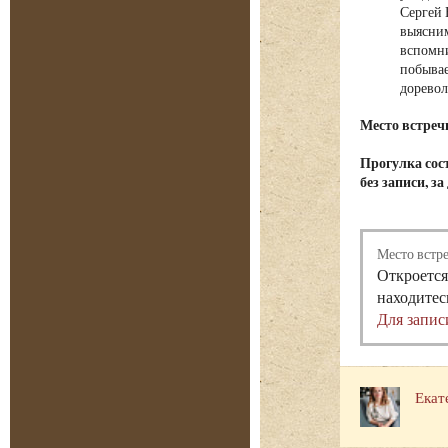
Сергей 
выясним
вспомни
побывае
дорево
Место встреч
Прогулка сост
без записи, з
Место встр
Откроется
находитес
Для запис
Екат