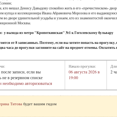
Есенин;
, кто мешал Денису Давыдову спокойно жить в его «пречистенском» двор
м купца и коллекционера Ивана Абрамовича Морозова и его выдающуюся
м во дворе удивительной усадьбы и узнаем, кто из знаменитостей окончи
люционной Москвы.
и: у выхода из метро "Кропоткинская" №1 к Гоголевскому бульвару
оится от 8 записанных. Поэтому, если вы хотите попасть на прогулку,
а два часа до прогулки загляните на сайт на предмет отмены. Оплатить
ечи:
Начало прогулки:
Дли
 после записи, если вы
06 августа 2026 в
2 ч
ь не в резервном списке
19:00
и необходимо авторизоваться
ерина Титова
будет вашим гидом