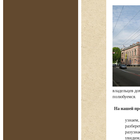
владельцев до
полюбуемся
На нашей пр
узнаем,
разбере
разузна
увидим,