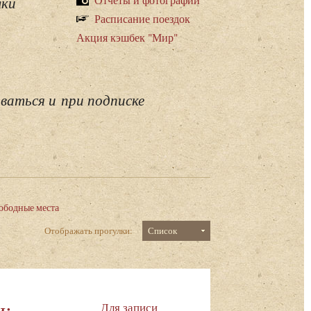
лки
Расписание поездок
Акция кэшбек "Мир"
ваться и при подписке
ободные места
Отображать прогулки:
Список
и:
Для записи