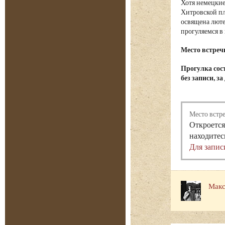
Хотя немецкие
Хитровской пл
освящена люте
прогуляемся в
Место встре
Прогулка сост
без записи, з
Место встр
Откроется
находитес
Для запис
Макс