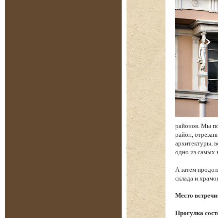
районов. Мы по
район, отреза
архитектуры, в
одно из самых
А затем продол
склада и храм
Место встречи
Прогулка состо