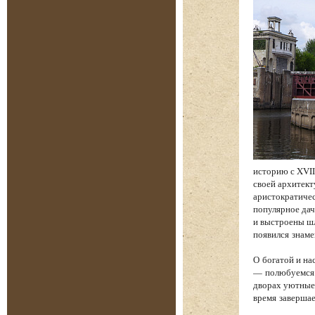
историю с XVII
своей архитект
аристократичес
популярное дач
и выстроены шл
появился знам
О богатой и на
— полюбуемся 
дворах уютные 
время завершае