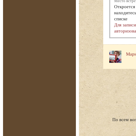
Место встре
Откроется 
находитесь
списке
Для запис
авторизова
Мари
По всем во