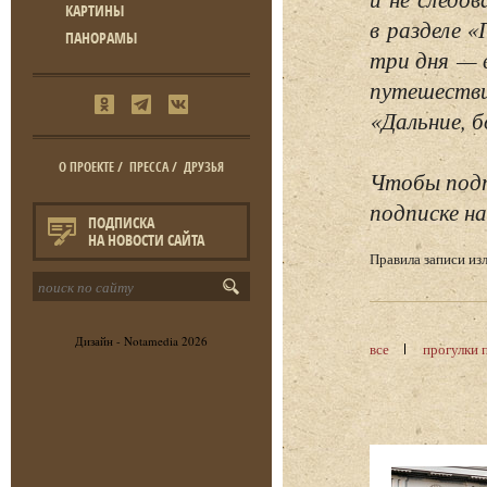
КАРТИНЫ
в разделе 
ПАНОРАМЫ
три дня — 
путешестви
«Дальние, б
О ПРОЕКТЕ
/
ПРЕССА
/
ДРУЗЬЯ
Чтобы подп
подписке на
ПОДПИСКА
НА НОВОСТИ САЙТА
Правила записи и
Дизайн -
Notamedia
2026
все
прогулки 