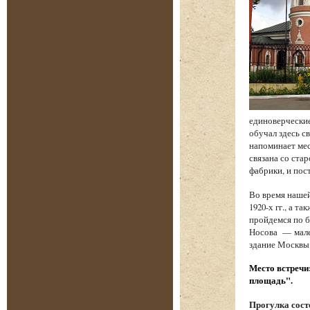
единоверческие
обучал здесь с
напоминает мес
связана со стар
фабрики, и по
Во время наше
1920-х гг., а 
пройдемся по б
Носова — мале
здание Москвы
Место встречи
площадь".
Прогулка состо