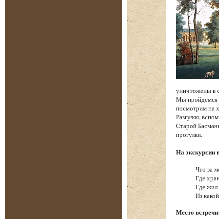
уничтожены в 
Мы пройдемся п
посмотрим на х
Разгуляя, вспо
Старой Басманн
прогулки.
На экскурсии 
Что за м
Где хра
Где жил
Из како
Место встречи