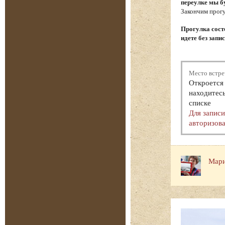
переулке мы б
Закончим прогу
Прогулка состо
идете без запи
Место встре
Откроется 
находитесь
списке
Для запис
авторизова
Мари