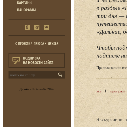
КАРТИНЫ
в разделе 
ПАНОРАМЫ
три дня — 
путешестви
«Дальние, б
О ПРОЕКТЕ
/
ПРЕССА
/
ДРУЗЬЯ
Чтобы подп
подписке на
ПОДПИСКА
НА НОВОСТИ САЙТА
Правила записи и
Дизайн -
Notamedia
2026
все
прогулки 
Экскурсии не 