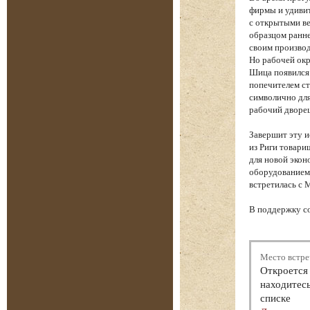
фирмы и удиви
с открытыми ве
образцом ранне
своим производ
Но рабочей окр
Шица появился
попечителем ст
символично для
рабочий дворе
Завершит эту 
из Риги товари
для новой экон
оборудованием 
встретилась с 
В поддержку с
Место встре
Откроется 
находитесь
списке