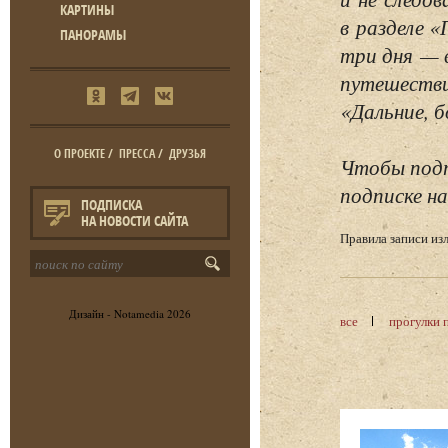
КАРТИНЫ
в разделе 
ПАНОРАМЫ
три дня — 
путешестви
«Дальние, б
О ПРОЕКТЕ
/
ПРЕССА
/
ДРУЗЬЯ
Чтобы подп
подписке на
ПОДПИСКА
НА НОВОСТИ САЙТА
Правила записи и
Дизайн -
Notamedia
2026
все
прогулки 