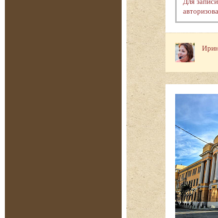
Для запис
авторизова
Ирин