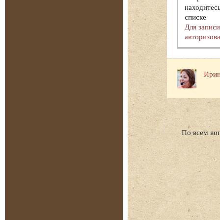
находитесь
списке
Для запис
авторизова
Ирин
По всем во