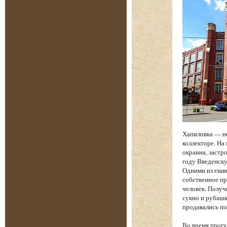
Хапиловка — н
коллекторе. На
окраина, застр
году Введенску
Одними из глав
собственное пр
человек. Получ
сукно и рубашк
продавались по
Во время прогу