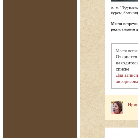
от м. "Фрунзен
курсы, больниц
Место встреч
радиогидами д
Место встре
Откроется 
находитесь
списке
Для запис
авторизова
Ирин