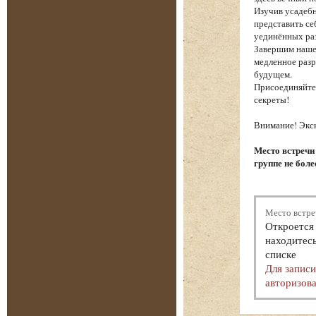
Изучив усадебн
представить се
уединённых ра
Завершим наше
медленное разр
будущем.
Присоединяйтес
секреты!
Внимание! Экск
Место встречи
группе не боле
Место встре
Откроется 
находитесь
списке
Для запис
авторизова