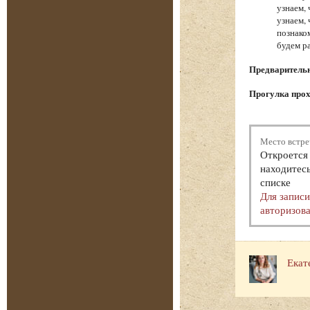
узнаем,
узнаем,
познако
будем р
Предварительна
Прогулка прох
Место встре
Откроется 
находитесь
списке
Для запис
авторизова
Екат