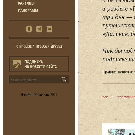
КАРТИНЫ
в разделе 
ПАНОРАМЫ
три дня — 
путешестви
«Дальние, б
О ПРОЕКТЕ
/
ПРЕССА
/
ДРУЗЬЯ
Чтобы подп
подписке на
ПОДПИСКА
НА НОВОСТИ САЙТА
Правила записи и
Дизайн -
Notamedia
2026
все
прогулки 