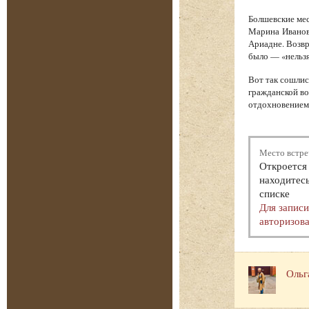
Болшевские мес
Марина Иванов
Ариадне. Возв
было — «нельзя
Вот так сошлис
гражданской во
отдохновением.
Место встре
Откроется 
находитесь
списке
Для запис
авторизова
Ольг