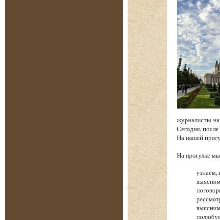
журналисты на
Сегодня, после
На нашей прог
На прогулке 
узнаем, 
выясним
поговор
рассмот
выясним
полюбуе