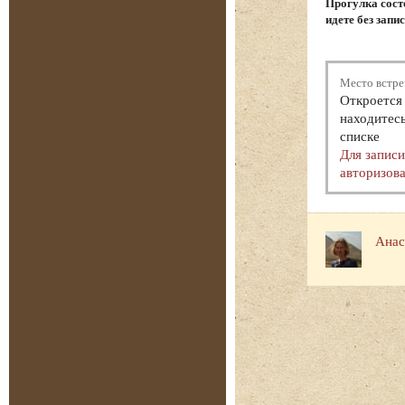
Прогулка состо
идете без запи
Место встре
Откроется 
находитесь
списке
Для запис
авторизова
Анас