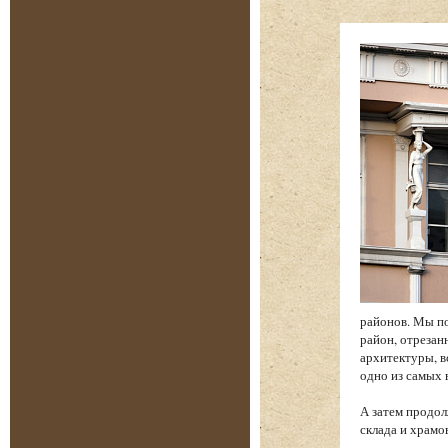
районов. Мы по
район, отреза
архитектуры, в
одно из самых
А затем продол
склада и храм