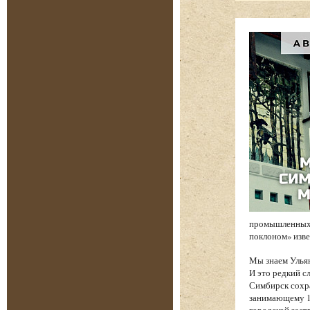
промышленных 
поклоном» изв
Мы знаем Ульян
И это редкий с
Симбирск сохр
занимающему 17