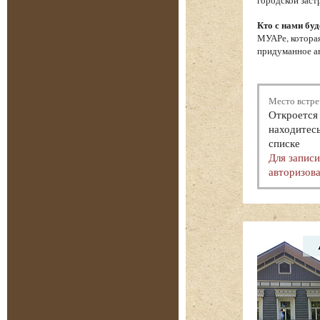
городской заст
Кто с нами буд
МУАРе, которая
придуманное ав
Место встре
Откроется 
находитесь
списке
Для запис
авторизова