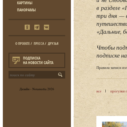
КАРТИНЫ
в разделе 
ПАНОРАМЫ
три дня — 
путешестви
«Дальние, б
О ПРОЕКТЕ
/
ПРЕССА
/
ДРУЗЬЯ
Чтобы подп
подписке на
ПОДПИСКА
НА НОВОСТИ САЙТА
Правила записи и
Дизайн -
Notamedia
2026
все
прогулки 