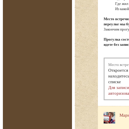
Где жил
Из како
Место встречи
переулке мы б
Закончим прогу
Прогулка состо
идете без запи
Место встре
Откроется 
находитесь
списке
Для запис
авторизова
Мари