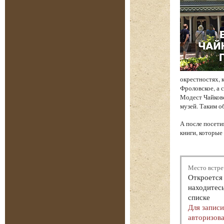
окрестностях, 
Фроловское, а 
Модест Чайков
музей. Таким о
А после посети
книги, которые
Место встре
Откроется 
находитесь
списке
Для запис
авторизова