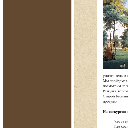
уничтожены в 
Мы пройдемся п
посмотрим на х
Разгуляя, вспо
Старой Басманн
прогулки.
На экскурсии 
Что за м
Где хра