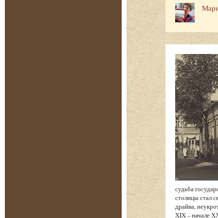
Мари
судьба государ
столицы стал с
драйва, неукро
XIX – начале Х