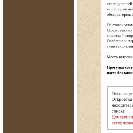
столицу по сей
в основу знаме
обсерватория, 
Об этом и мног
Одновременно с
советской, сов
Особенно интер
экзистенциаль
Место встречи
Прогулка состо
идете без запи
Место встре
Откроется 
находитесь
списке
Для запис
авторизова