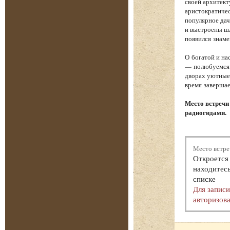
своей архитект
аристократичес
популярное дач
и выстроены шл
появился знам
О богатой и на
— полюбуемся 
дворах уютные 
время завершае
Место встречи
радиогидами.
Место встре
Откроется 
находитесь
списке
Для запис
авторизова