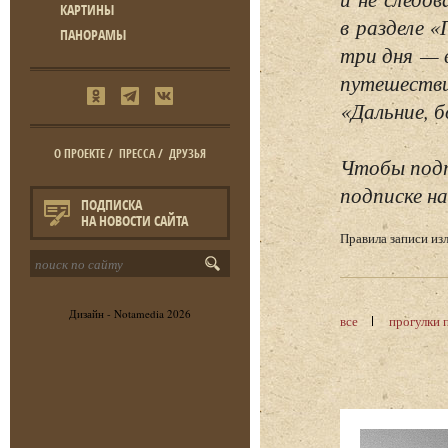
КАРТИНЫ
в разделе 
ПАНОРАМЫ
три дня — 
путешестви
«Дальние, б
О ПРОЕКТЕ
/
ПРЕССА
/
ДРУЗЬЯ
Чтобы подп
подписке на
ПОДПИСКА
НА НОВОСТИ САЙТА
Правила записи и
Дизайн -
Notamedia
2026
все
прогулки 