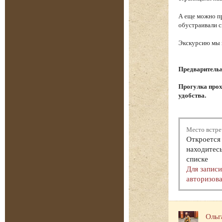
А еще можно пр
обустраивали с
Экскурсию мы н
Предварительна
Прогулка прох
удобства.
Место встре
Откроется 
находитесь
списке
Для запис
авторизова
Ольг