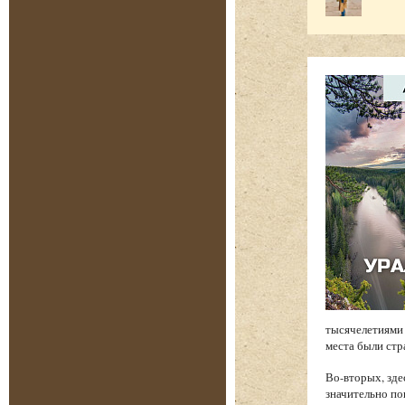
тысячелетиями 
места были стр
Во-вторых, зде
значительно по