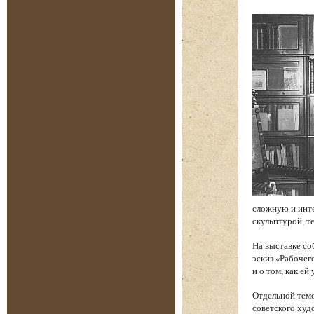
сложную и инт
скульптурой, т
На выставке со
эскиз «Рабочег
и о том, как е
Отдельной темо
советского худ