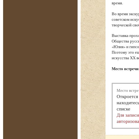
время.
Во время экску
советском иску
творческой сво
Выставка прохо
Общества русск
«Юлия» и гипсо
Поэтому это ещ
искусства XX в
Место встречи 
Место встре
Откроется 
находитесь
списке
Для запис
авторизова