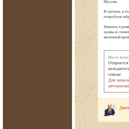
Шухова.
В-третьих, в э
попробуем забр
Наконец, в рам
храмы и сложн
маленький крем
Место встре
Откроется 
находитесь
списке
Для запис
авторизова
Дмит