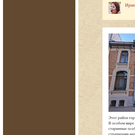
Ирин
Этот район гор
В особом мире 
старинные особ
страницами на