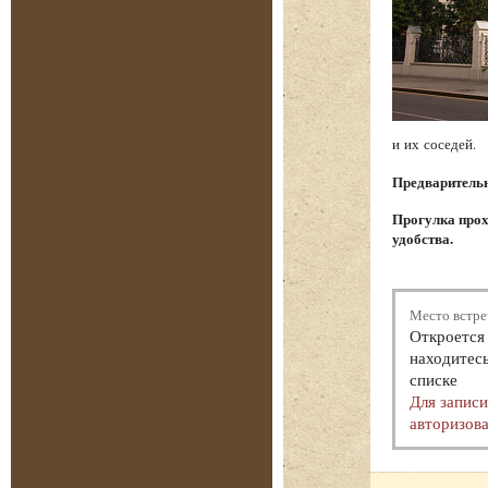
и их соседей.
Предварительна
Прогулка прох
удобства.
Место встре
Откроется 
находитесь
списке
Для запис
авторизова