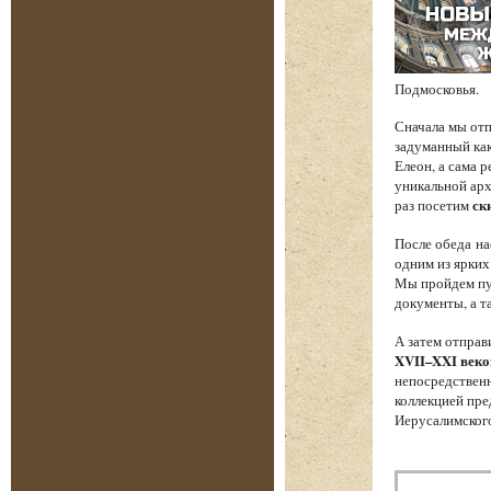
Подмосковья.
Сначала мы от
задуманный как
Елеон, а сама 
уникальной арх
раз посетим
ск
После обеда на
одним из ярких
Мы пройдем пут
документы, а т
А затем отпра
XVII–XXI веко
непосредственн
коллекцией пре
Иерусалимского