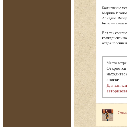
Болшевские мес
Марина Иванов
Ариадне. Возв
было — «нельзя
Вот так сошлис
гражданской во
отдохновением.
Место встре
Откроется 
находитесь
списке
Для запис
авторизова
Ольг