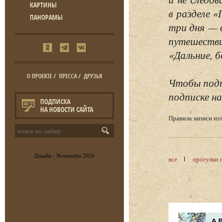
КАРТИНЫ
в разделе 
ПАНОРАМЫ
три дня — 
путешестви
«Дальние, б
О ПРОЕКТЕ
/
ПРЕССА
/
ДРУЗЬЯ
Чтобы подп
подписке на
ПОДПИСКА
НА НОВОСТИ САЙТА
Правила записи и
Дизайн -
Notamedia
2026
все
прогулки 