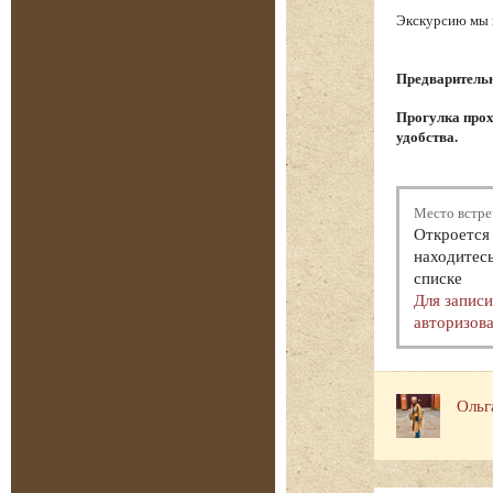
Экскурсию мы н
Предварительна
Прогулка прох
удобства.
Место встре
Откроется 
находитесь
списке
Для запис
авторизова
Ольг