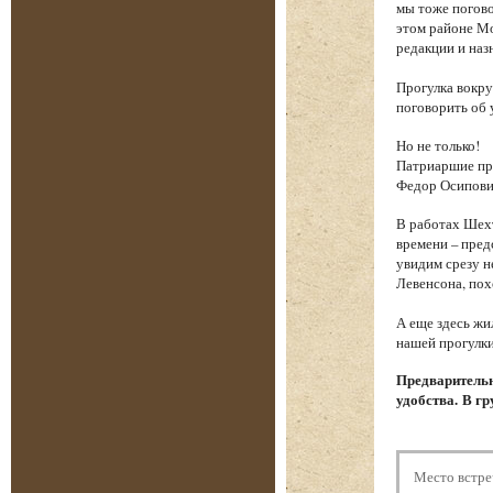
мы тоже погово
этом районе Мо
редакции и наз
Прогулка вокру
поговорить об 
Но не только!
Патриаршие пру
Федор Осипови
В работах Шехт
времени – пред
увидим срезу 
Левенсона, пох
А еще здесь жи
нашей прогулки
Предварительн
удобства. В гр
Место встре