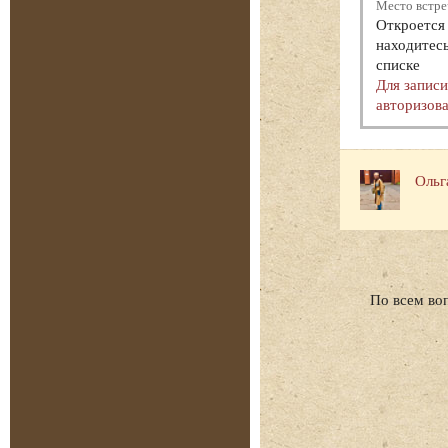
Место встре
Откроется 
находитесь
списке
Для запис
авторизова
Ольг
По всем во