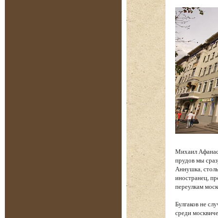
Михаил Афанась
прудов мы сраз
Аннушка, столь
иностранец, п
переулкам моск
Булгаков не сл
среди москвиче