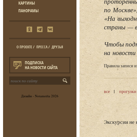
проторенны
КАРТИНЫ
по Москве»
ПАНОРАМЫ
«На выходн
страны — в 
Чтобы подп
О ПРОЕКТЕ
/
ПРЕССА
/
ДРУЗЬЯ
на новости 
ПОДПИСКА
Правила записи 
НА НОВОСТИ САЙТА
все
прогулки
Дизайн -
Notamedia
2026
Экскурсии не