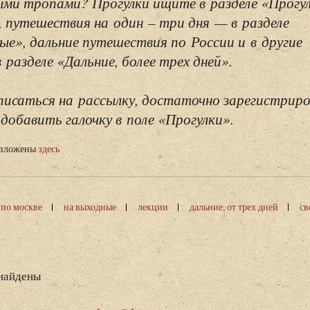
ми тропами? Прогулки ищите в разделе «Прогу
, путешествия на один – три дня — в разделе
ые», дальние путешествия по России и в другие
разделе «Дальние, более трех дней».
исаться на рассылку, достаточно зарегистриро
добавить галочку в поле «Прогулки».
изложены
здесь
 по москве
на выходные
лекции
дальние, от трех дней
св
 найдены