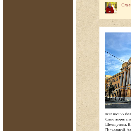
Ольг
века возник бо
благотворитель
Шелапутина, Вы
Пасхаловой, Ал