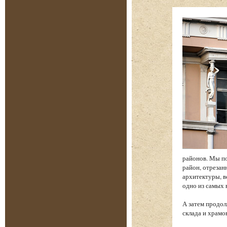
районов. Мы по
район, отреза
архитектуры, в
одно из самых
А затем продол
склада и храм