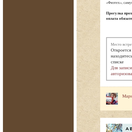
«Физтех», саму
Прогулка прох
оплата обязат
Место встре
Откроется 
находитесь
списке
Для запис
авторизова
Мари