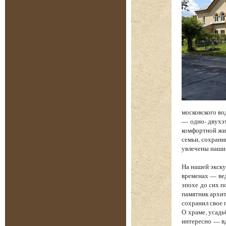
московского во
— одно- двухэт
комфортной жиз
семьи, сохрани
увлечены наши
На нашей экску
временах — вед
эпохе до сих п
памятник архит
сохранил свое 
О храме, усадь
интересно — вд