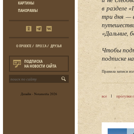
КАРТИНЫ
в разделе 
ПАНОРАМЫ
три дня — 
путешестви
«Дальние, б
О ПРОЕКТЕ
/
ПРЕССА
/
ДРУЗЬЯ
Чтобы подп
подписке на
ПОДПИСКА
НА НОВОСТИ САЙТА
Правила записи и
Дизайн -
Notamedia
2026
все
прогулки 