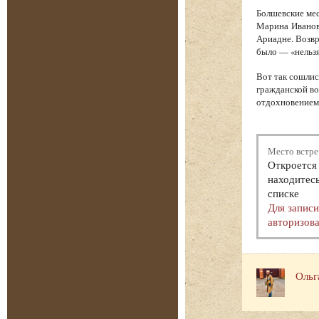
Болшевские мес
Марина Иванов
Ариадне. Возв
было — «нельзя
Вот так сошлис
гражданской во
отдохновением.
Место встре
Откроется 
находитесь
списке
Для запис
авторизова
Ольг