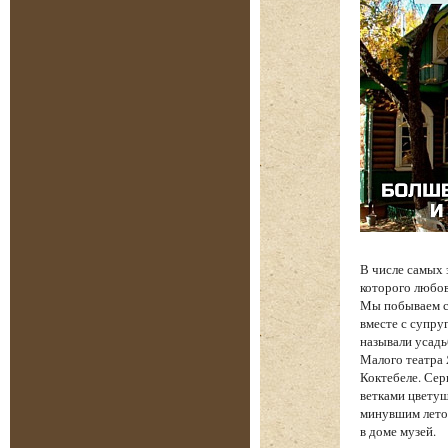
В числе самых
которого любов
Мы побываем с 
вместе с супру
называли усадь
Малого театра
Коктебеле. Сер
ветками цветущ
минувшим лето
в доме музей.