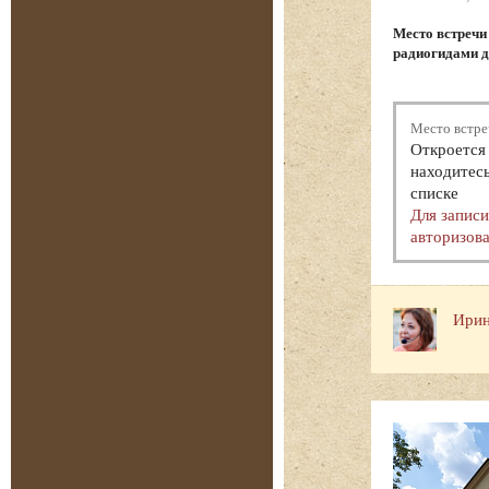
Место встреч
радиогидами д
Место встре
Откроется 
находитесь
списке
Для запис
авторизова
Ирин