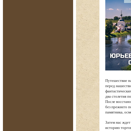
Путешествие на
перед нашеств
фантастических
два столетия п
После восстано
без прежнего п
памятника, осм
Затем нас жде
историю торгов