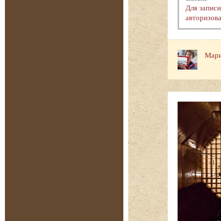
Для запис
авторизова
Мари