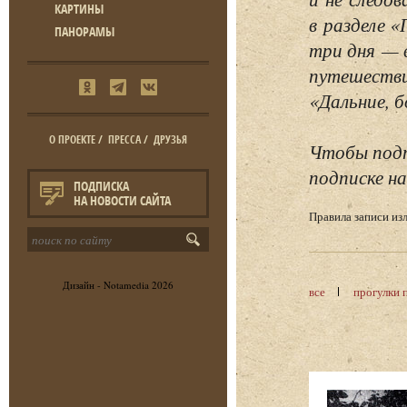
КАРТИНЫ
в разделе 
ПАНОРАМЫ
три дня — 
путешестви
«Дальние, б
О ПРОЕКТЕ
/
ПРЕССА
/
ДРУЗЬЯ
Чтобы подп
подписке на
ПОДПИСКА
НА НОВОСТИ САЙТА
Правила записи и
Дизайн -
Notamedia
2026
все
прогулки 