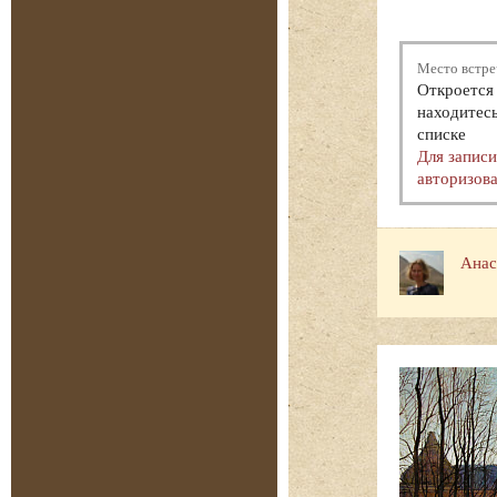
Место встре
Откроется 
находитесь
списке
Для запис
авторизова
Анас