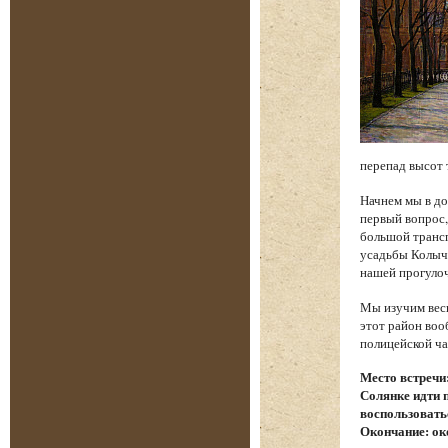
перепад высот 
Начнем мы в до
первый вопрос,
большой трансп
усадьбы Колыче
нашей прогуло
Мы изучим весь
этот район воо
полицейской ча
Место встречи
Солянке идти 
воспользовать
Окончание: ок