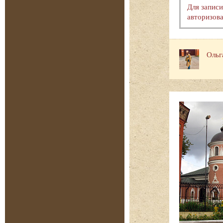
Для запис
авторизова
Ольг