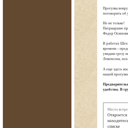
Прогулка вокру
поговорить об 
Но не только!
Патриаршие пру
Федор Осипови
В работах Шехт
времени – пред
увидим срезу 
Левенсона, пох
А еще здесь жи
нашей прогулки
Предварительн
удобства. В гр
Место встре
Откроется 
находитесь
списке