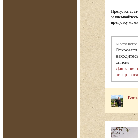
Прогулка сост
записывайтесь.
прогулку можн
Место встре
Откроется 
находитесь
списке
Для запис
авторизова
Вяче