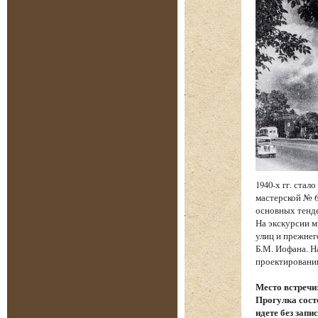
1940-х гг. ста
мастерской № 6
основных тенд
На экскурсии м
улиц и прежнег
Б.М. Иофана. Н
проектировании
Место встречи
Прогулка состо
идете без запи