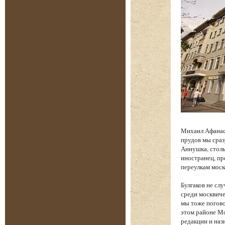
Михаил Афанась
прудов мы сраз
Аннушка, столь
иностранец, п
переулкам моск
Булгаков не сл
среди москвиче
мы тоже погово
этом районе Мо
редакции и наз