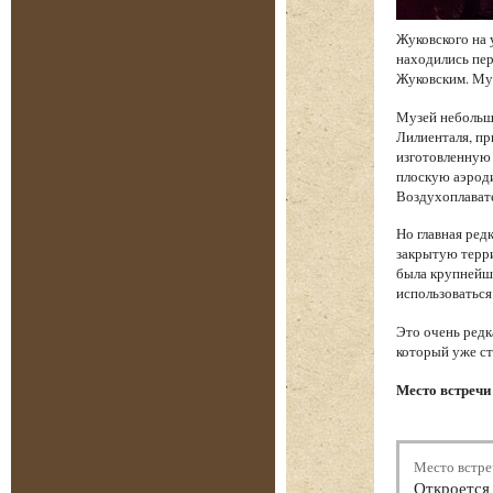
Жуковского на 
находились пе
Жуковским. Муз
Музей небольш
Лилиенталя, пр
изготовленную 
плоскую аэроди
Воздухоплават
Но главная ред
закрытую терри
была крупнейше
использоваться
Это очень редк
который уже ст
Место встречи 
Место встре
Откроется 