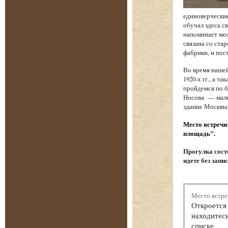
единоверческие
обучал здесь с
напоминает мес
связана со стар
фабрики, и по
Во время наше
1920-х гг., а 
пройдемся по б
Носова — мале
здание Москвы
Место встречи
площадь".
Прогулка состо
идете без запи
Место встре
Откроется 
находитесь
списке