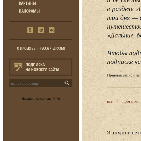
КАРТИНЫ
в разделе 
ПАНОРАМЫ
три дня — 
путешестви
«Дальние, б
О ПРОЕКТЕ
/
ПРЕССА
/
ДРУЗЬЯ
Чтобы подп
подписке на
ПОДПИСКА
НА НОВОСТИ САЙТА
Правила записи и
Дизайн -
Notamedia
2026
все
прогулки 
Экскурсии не 