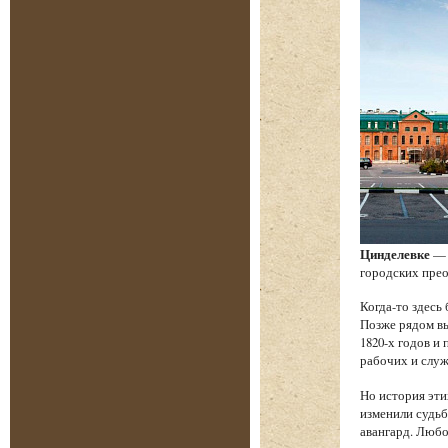
Цинделевке
— 
городских прео
Когда-то здесь
Позже рядом в
1820-х годов и
рабочих и служ
Но история эти
изменили судьб
авангард. Любо