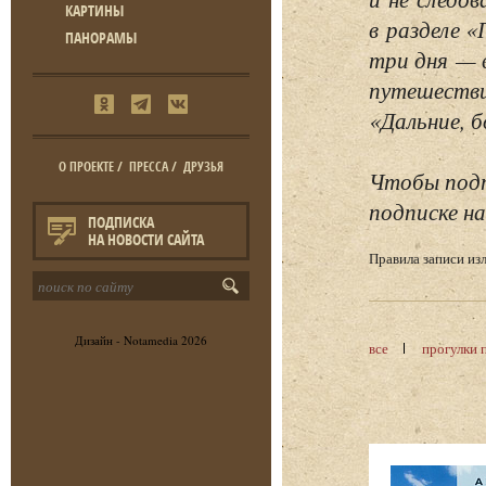
КАРТИНЫ
в разделе 
ПАНОРАМЫ
три дня — 
путешестви
«Дальние, б
О ПРОЕКТЕ
/
ПРЕССА
/
ДРУЗЬЯ
Чтобы подп
подписке на
ПОДПИСКА
НА НОВОСТИ САЙТА
Правила записи и
Дизайн -
Notamedia
2026
все
прогулки 