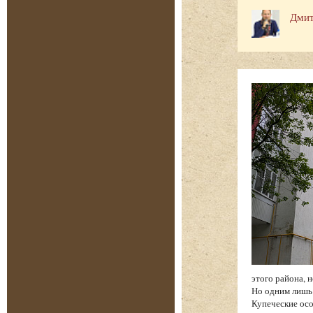
Дмит
этого района, 
Но одним лишь
Купеческие осо