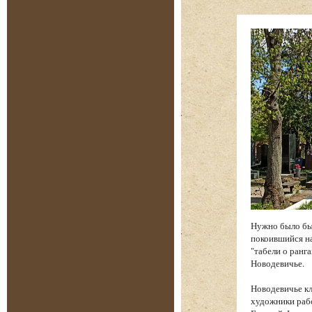
Нужно было бы
покоившийся на
"табели о ранга
Новодевичье.
Новодевичье к
художники рабо