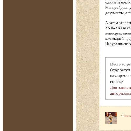
одним из ярких
Мы пройдем пут
документы, а т
А затем отпра
XVII–XXI веко
непосредственн
коллекцией пре
Иерусалимского
Место встре
Откроется 
находитесь
списке
Для запис
авторизова
Ольг