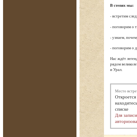
В степях мы:
- встретим сле
- поговорим о 
- узнаем, поче
- поговорим о 
Нас ждёт леген
рядом великоле
и Урал.
Место встре
Откроется 
находитесь
списке
Для запис
авторизова