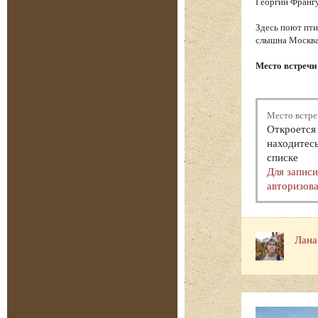
Георгий Франгу
Здесь поют пти
слышна Москва.
Место встречи
Место встре
Откроется 
находитесь
списке
Для запис
авторизова
Лана