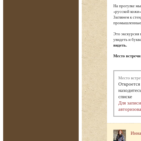
На прогулке мы
«русской кожи»
Заглянем к сте
промышленные т
Это экскурсия 
увидеть и букв
видеть.
Место встречи 
Место встре
Откроется 
находитесь
списке
Для запис
авторизова
Инна