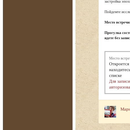
застройка эпох
Пойдемте иссле
Место встречи
Прогулка состо
идете без запи
Место встре
Откроется 
находитесь
списке
Для запис
авторизова
Мари