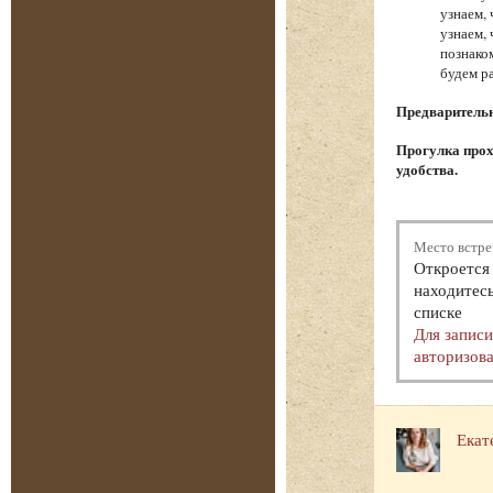
узнаем,
узнаем,
познако
будем р
Предварительна
Прогулка прох
удобства.
Место встре
Откроется 
находитесь
списке
Для запис
авторизова
Екат