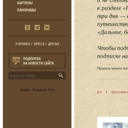
КАРТИНЫ
в разделе 
ПАНОРАМЫ
три дня — 
путешестви
«Дальние, б
О ПРОЕКТЕ
/
ПРЕССА
/
ДРУЗЬЯ
Чтобы подп
подписке на
ПОДПИСКА
НА НОВОСТИ САЙТА
Правила записи и
Дизайн -
Notamedia
2026
все
прогулки 