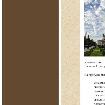
великолепии.
На нашей прог
На прогулке 
узнаем, 
выясним
поговор
рассмот
выясним
полюбуе