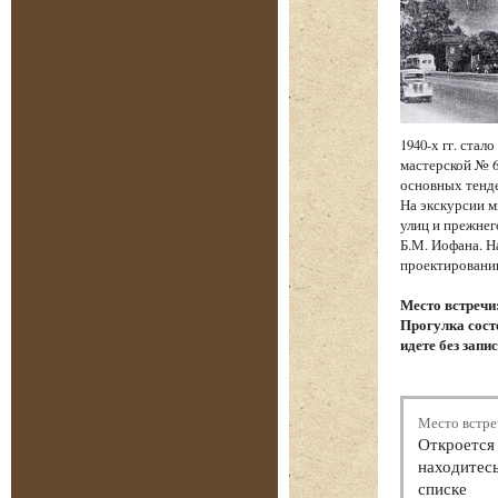
1940-х гг. ста
мастерской № 6
основных тенд
На экскурсии м
улиц и прежнег
Б.М. Иофана. Н
проектировании
Место встречи
Прогулка состо
идете без запи
Место встре
Откроется 
находитесь
списке