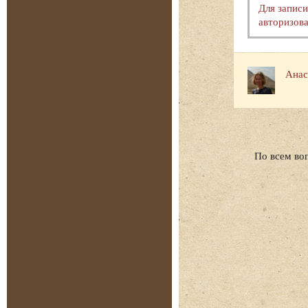
Для запис
авторизова
Анас
По всем во