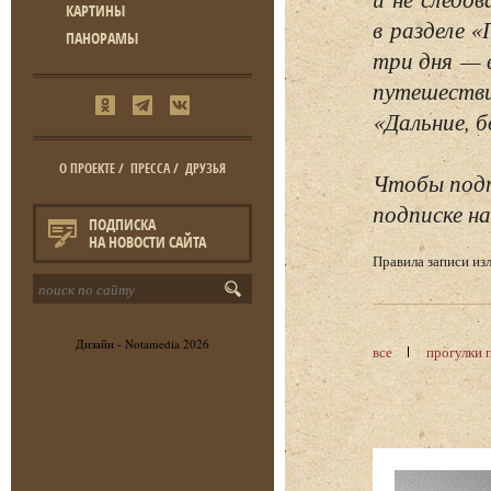
КАРТИНЫ
в разделе 
ПАНОРАМЫ
три дня — 
путешестви
«Дальние, б
О ПРОЕКТЕ
/
ПРЕССА
/
ДРУЗЬЯ
Чтобы подп
подписке на
ПОДПИСКА
НА НОВОСТИ САЙТА
Правила записи и
Дизайн -
Notamedia
2026
все
прогулки 