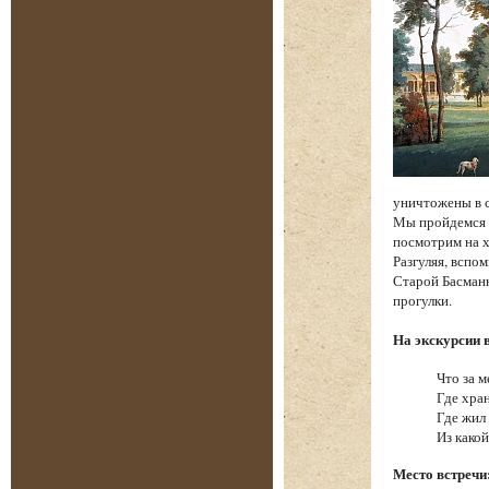
уничтожены в 
Мы пройдемся п
посмотрим на х
Разгуляя, вспо
Старой Басманн
прогулки.
На экскурсии 
Что за м
Где хра
Где жил
Из како
Место встречи