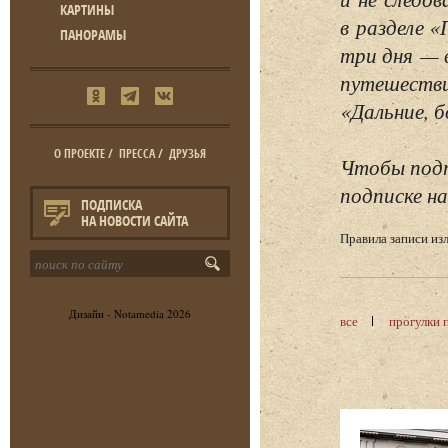
КАРТИНЫ
в разделе 
ПАНОРАМЫ
три дня — 
путешестви
«Дальние, б
О ПРОЕКТЕ
/
ПРЕССА
/
ДРУЗЬЯ
Чтобы подп
подписке на
ПОДПИСКА
НА НОВОСТИ САЙТА
Правила записи и
Дизайн -
Notamedia
2026
все
прогулки 