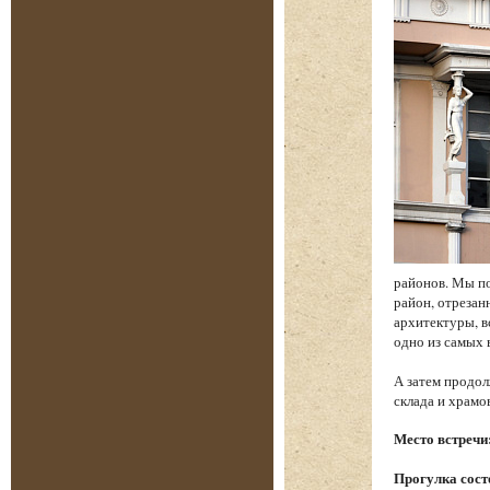
районов. Мы по
район, отреза
архитектуры, в
одно из самых
А затем продол
склада и храм
Место встречи
Прогулка состо