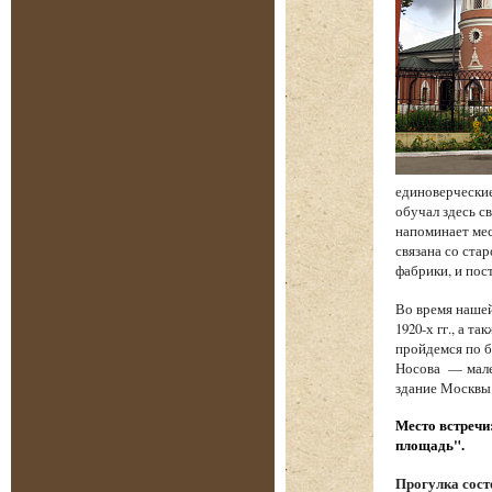
единоверческие
обучал здесь с
напоминает мес
связана со стар
фабрики, и по
Во время наше
1920-х гг., а 
пройдемся по б
Носова — мале
здание Москвы
Место встречи
площадь".
Прогулка состо