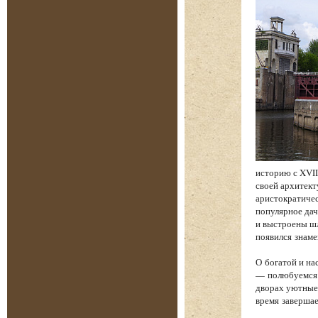
историю с XVII
своей архитект
аристократичес
популярное дач
и выстроены шл
появился знам
О богатой и на
— полюбуемся 
дворах уютные 
время завершае