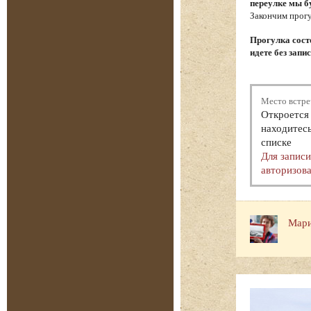
переулке мы б
Закончим прогу
Прогулка состо
идете без запи
Место встре
Откроется 
находитесь
списке
Для запис
авторизова
Мари