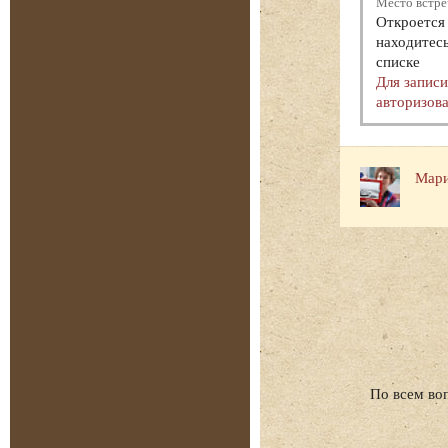
Место встре
Откроется 
находитесь
списке
Для запис
авторизова
Мари
По всем во