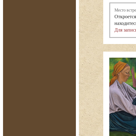
Место встр
Откроется
находитес
Для запис