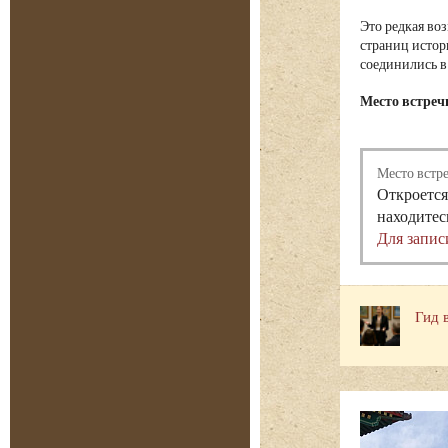
Это редкая во
страниц истор
соединились в
Место встреч
Место встр
Откроется
находитес
Для запис
Гид 