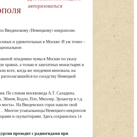
авторизоваться
ополя
по Введенскому (Немецкому) некрополю.
асивых и удивительных в Москве. И уж точно –
ациональное.
страшной эпидемии чумы в Москве по указу
и храмах, а только в заштатных монастырях и
али всех; когда же эпидемия миновала, на
 располагавшейся по соседству Немецкой
я. По словам москвоведа А.Т. Саладина,
Эйнем, Бодло, Пло, Мюллер, Эрлангер и т.д.
 моста». На Введенских горах нашли свой
ые… Многие усыпальницы Немецкого некрополя
рами и скульпторами. Здесь сохранилось 14
курсия проходит с радиогидами при