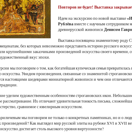
Повторов не будет! Выставка закрывае
«И
Идем на экскурсию по новой выставке
Рублёва
вместе с научным сотрудником м
Денисом Гавр
древнерусской живописи
Выставка посвящена знаменитому роду 
меценатам, без которых невозможно представить историю русского искусс
ли крупнейшими заказчиками произведений искусства своего времени, со
удожественный вкус эпохи.
урсии мы поговорим о том, как богатейшая купеческая семья превратилась
о искусства. Увидим произведения, связанные со знаменитой строгановск
ся настоящими шедеврами миниатюрной живописи и чем они отличаются 
традиции.
ие уделим художественным особенностям строгановских икон. Небольшие 
е рассматривание. Их отличают удивительная тонкость письма, сложнейша
астерство, сравнимое с ювелирным искусством.
риличевым мы поговорим не только о конкретных памятниках, но и о людя
х произведений? Как выглядел мир русской элиты на рубеже XVI и XVII в
 искусство достигает столь высокого уровня виртуозности?