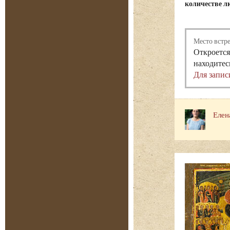
количестве лю
Место встр
Откроется
находитес
Для запис
Елен