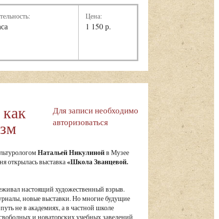
тельность:
Цена:
аса
1 150 р.
 как
Для записи необходимо
авторизоваться
изм
Натальей Никулиной
ультурологом
в Музее
«Школа Званцевой.
юня открылась выставка
реживал настоящий художественный взрыв.
урналы, новые выставки. Но многие будущие
путь не в академиях, а в частной школе
свободных и новаторских учебных заведений