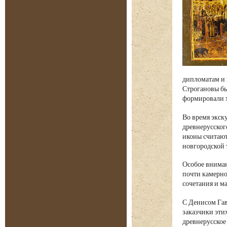
дипломатам и 
Строгановы бы
формировали х
Во время экск
древнерусског
иконы считают
новгородской 
Особое вниман
почти камерно
сочетания и м
С Денисом Гав
заказчики эти
древнерусское