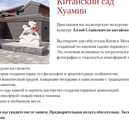
Китайский сад
Хуамин
Приглашаем вас на авторскую экскурсию
Аллой Станкевич
по китайско
культуре
Вы откроете для себя уголок Китая в Мос
созданный по канонам садово-паркового 
Это отличная возможность погрузиться в 
фотографии и отдохнуть в атмосферной 
урсии вы сможете:
стории создания парка, его философии и архитектурных особенностях;
ся живописным прудом, изящными беседками и павильонами с традицион
наментом;
 по саду камней и оценить мастерство создания парковых композиций;
 атмосферой спокойствия и тишины;
ание в необычном месте.
 вы увидите после записи. Предварительная оплата обязательна. Экск
век.