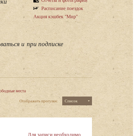
лки
Расписание поездок
Акция кэшбек "Мир"
ваться и при подписке
ободные места
Отображать прогулки:
Список
Для записи необходимо