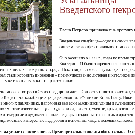
Введенского некр
Елена Петрова
приглашает на прогулку 
Введенское кладбище – одно из самых кр
самое многоконфессиональное и многон
Оно возникло в 1771 г., когда во время 
Екатерины II было запрещено хоронить пр
енных местах на окраинах города. Пока свирепствовала чума, здесь погреб
рах стали хоронить иноверцев – преимущественно лютеран и католиков из
ле, уже с конца 19 века – и православных.
ено множество российских предпринимателей иностранного происхождени
о Введенское кладбище еще до революции: «Фамилии Кноп, Вогау, Иокиш, 
 на многих памятниках, напоминая вывески Мясницкой улицы и Кузнецкого
ют многие известные люди – художники, артисты, ученые, врачи, военн
рхитектурные и художественные шедевры, созданные известными архитекто
видим самые интересные надгробия и вспомним людей, покоящихся здесь.
и вы увидите после записи. Предварительная оплата обязательна. Экс