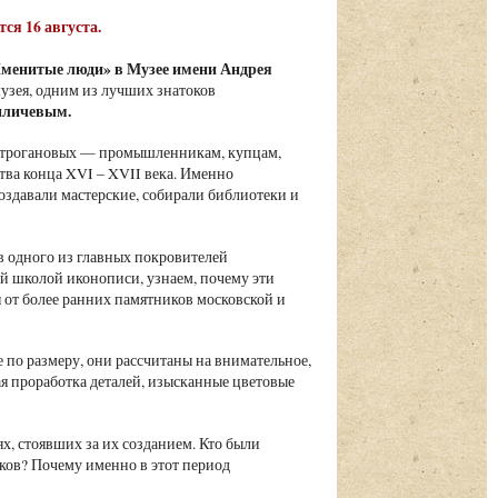
тся 16 августа.
менитые люди» в Музее имени Андрея
узея, одним из лучших знатоков
иличевым.
Строгановых — промышленникам, купцам,
тва конца XVI – XVII века. Именно
здавали мастерские, собирали библиотеки и
 в одного из главных покровителей
ой школой иконописи, узнаем, почему эти
от более ранних памятников московской и
по размеру, они рассчитаны на внимательное,
я проработка деталей, изысканные цветовые
х, стоявших за их созданием. Кто были
еков? Почему именно в этот период