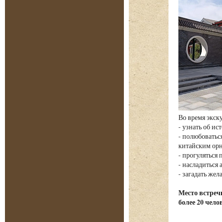
Во время экск
- узнать об и
- полюбовать
китайским ор
- прогуляться
- насладиться
- загадать жел
Место встречи
более 20 чело