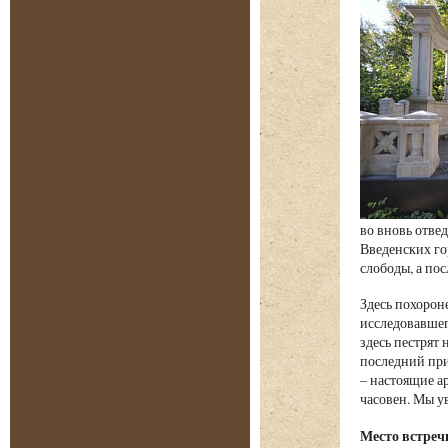
во вновь отвед
Введенских го
слободы, а пос
Здесь похорон
исследовавшег
здесь пестрят
последний при
– настоящие а
часовен. Мы у
Место встреч