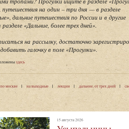
ми тропами? Прогулки ищите в разделе «Прогу
, путешествия на один – три дня — в разделе
ые», дальние путешествия по России и в другие
разделе «Дальние, более трех дней».
исаться на рассылку, достаточно зарегистриро
добавить галочку в поле «Прогулки».
изложены
здесь
 по москве
на выходные
лекции
дальние, от трех дней
св
15 августа 2026
Усыпальницы