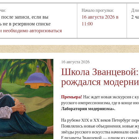
ечи:
Начало прогулки:
Дли
 после записи, если вы
16 августа 2026 в
2 ч
ь не в резервном списке
11:00
и необходимо авторизоваться
16 августа 2026
Школа Званцевой:
рождался модерн
Премьера!
Нас ждет новая экскурсия с к
русского импрессионизма, где в конце и
Лаборатория модернизма»
.
На рубеже XIX и XX веков Петербург пе
Появлялись новые объединения, новые ж
звёзды русского искусства начинали свой 
Елизаветы Званцевой — одном из самых 