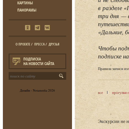
КАРТИНЫ
в разделе 
ПАНОРАМЫ
три дня — 
путешестви
«Дальние, б
О ПРОЕКТЕ
/
ПРЕССА
/
ДРУЗЬЯ
Чтобы подп
подписке на
ПОДПИСКА
НА НОВОСТИ САЙТА
Правила записи и
Дизайн -
Notamedia
2026
все
прогулки 
Экскурсии не 