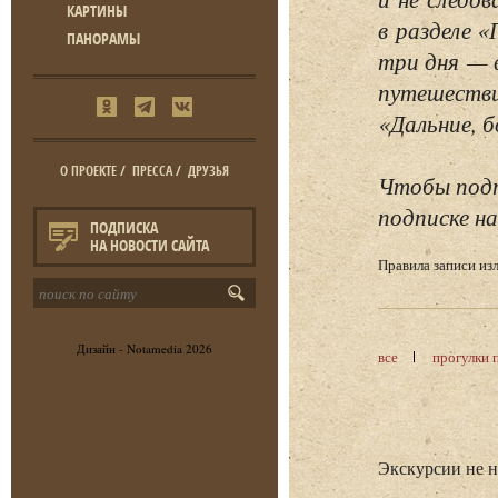
КАРТИНЫ
в разделе 
ПАНОРАМЫ
три дня — 
путешестви
«Дальние, б
О ПРОЕКТЕ
/
ПРЕССА
/
ДРУЗЬЯ
Чтобы подп
подписке на
ПОДПИСКА
НА НОВОСТИ САЙТА
Правила записи и
Дизайн -
Notamedia
2026
все
прогулки 
Экскурсии не 