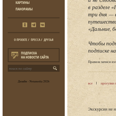
КАРТИНЫ
в разделе 
ПАНОРАМЫ
три дня — 
путешестви
«Дальние, б
О ПРОЕКТЕ
/
ПРЕССА
/
ДРУЗЬЯ
Чтобы подп
подписке на
ПОДПИСКА
НА НОВОСТИ САЙТА
Правила записи и
Дизайн -
Notamedia
2026
все
прогулки 
Экскурсии не 