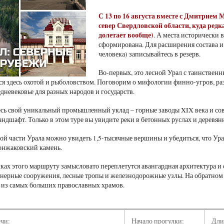
С 13 по 16 августа вместе с Дмитрие
север Свердловской области, куда редк
долетает вообще)
. А места исторически
сформирована. Для расширения состава и
человека) записывайтесь в резерв.
Во-первых, это лесной Урал с таинстве
 здесь охотой и рыболовством. Поговорим о мифологии финно-угров, разб
дневековье для разных народов и государств.
есь свой уникальный промышленный уклад – горные заводы XIX века и со
андшафт. Только в этом туре вы увидите реки в бетонных руслах и деревя
этой части Урала можно увидеть 1,5-тысячные вершины и убедиться, что У
Конжаковский камень.
мках этого маршруту замысловато переплетутся авангардная архитектура и
ерные сооружения, лесные тропы и железнодорожные узлы. На обратном
 из самых больших православных храмов.
ечи:
Начало прогулки:
Дли