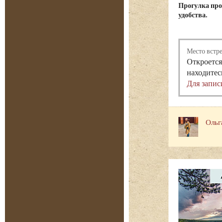
Прогулка про
удобства.
Место встр
Откроется
находитес
Для запис
Ольг