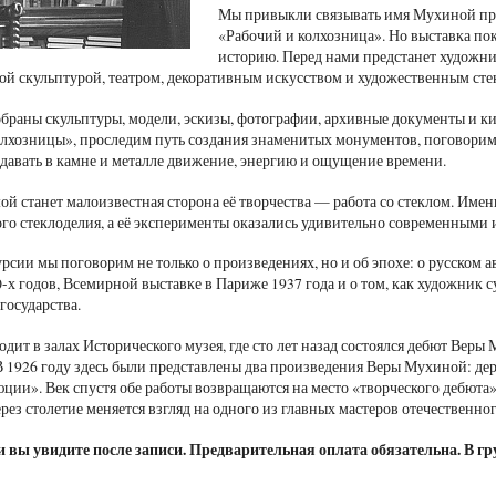
Мы привыкли связывать имя Мухиной пре
«Рабочий и колхозница». Но выставка по
историю. Перед нами предстанет художни
й скульптурой, театром, декоративным искусством и художественным сте
обраны скульптуры, модели, эскизы, фотографии, архивные документы и 
олхозницы», проследим путь создания знаменитых монументов, поговорим 
едавать в камне и металле движение, энергию и ощущение времени.
ой станет малоизвестная сторона её творчества — работа со стеклом. Имен
го стеклоделия, а её эксперименты оказались удивительно современными 
рсии мы поговорим не только о произведениях, но и об эпохе: о русском а
0-х годов, Всемирной выставке в Париже 1937 года и о том, как художник
государства.
одит в залах Исторического музея, где сто лет назад состоялся дебют Вер
В 1926 году здесь были представлены два произведения Веры Мухиной: де
ции». Век спустя обе работы возвращаются на место «творческого дебюта
ерез столетие меняется взгляд на одного из главных мастеров отечественно
 вы увидите после записи. Предварительная оплата обязательна. В гру