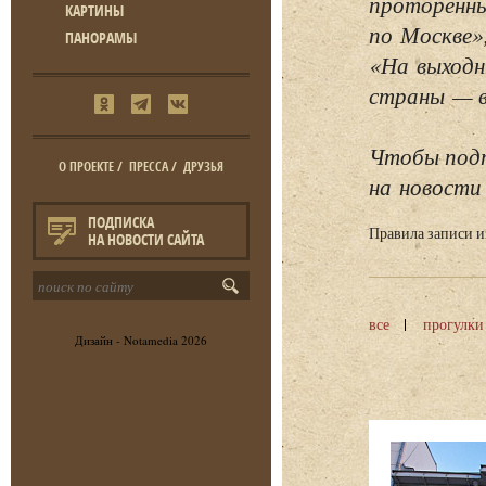
проторенны
КАРТИНЫ
по Москве»
ПАНОРАМЫ
«На выходн
страны — в 
Чтобы подп
О ПРОЕКТЕ
/
ПРЕССА
/
ДРУЗЬЯ
на новости 
ПОДПИСКА
Правила записи 
НА НОВОСТИ САЙТА
все
прогулки
Дизайн -
Notamedia
2026