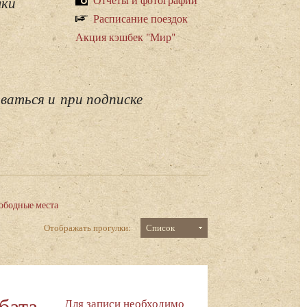
лки
Расписание поездок
Акция кэшбек "Мир"
ваться и при подписке
ободные места
Отображать прогулки:
Список
бата
Для записи необходимо