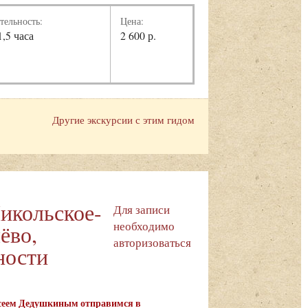
тельность:
Цена:
1,5 часа
2 600 р.
Другие экскурсии с этим гидом
Никольское-
Для записи
необходимо
ёво,
авторизоваться
ности
лексеем Дедушкиным отправимся в