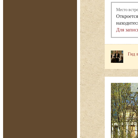
Место встр
Откроется
находитес
Для запис
Гид 