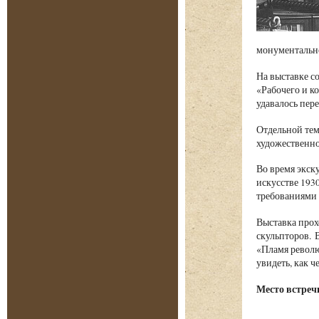
монументально
На выставке с
«Рабочего и к
удавалось пер
Отдельной тем
художественно
Во время экску
искусстве 193
требованиями 
Выставка прох
скульпторов. 
«Пламя револю
увидеть, как ч
Место встречи