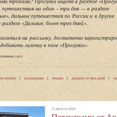
ми тропами? Прогулки ищите в разделе «Прогу
, путешествия на один – три дня — в разделе
ые», дальние путешествия по России и в другие
разделе «Дальние, более трех дней».
исаться на рассылку, достаточно зарегистриро
добавить галочку в поле «Прогулки».
изложены
здесь
 по москве
на выходные
лекции
дальние, от трех дней
св
12 августа 2026
Переулками от Ар