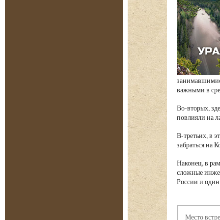
занимавшимися
важными в сре
Во-вторых, зд
повлияли на л
В-третьих, в 
забраться на 
Наконец, в ра
сложные инжен
России и один
Место встр