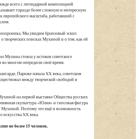
жде всего с легендарной композицией
казывает гораздо более сложную и интересную
к европейского масштаба, работавший с
клом.
кинохроника. Мы увидим бронзовый эскиз
о творческих поисках Мухиной и о том, как ей
но Мухина стояла у истоков советского
и во многом опередили своё время.
вангарде, Париже начала XX века, советском
 существовал между творческой свободой и
ы Мухиной на первой выставке Общества русских
ревянная скульптура «Юлия» и гипсовая фигура
» Мухиной. Поэтому это ещё и возможность
го искусства XX века.
ппе не более 15 человек.