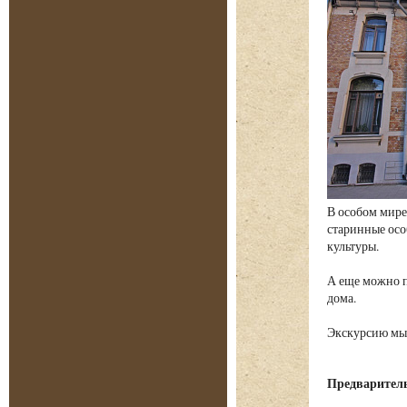
В особом мире
старинные осо
культуры.
А еще можно п
дома.
Экскурсию мы 
Предварительн