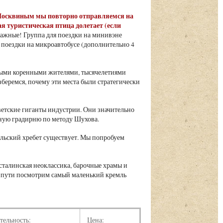
м Москвиным мы повторно отправляемся на
ая туристическая птица долетает (если
 важные! Группа для поездки на минивэне
 поездки на микроавтобусе (дополнительно 4
нными коренными жителями, тысячелетиями
еремся, почему эти места были стратегически
ветские гиганты индустрии. Они значительно
нную градирню по методу Шухова.
ральский хребет существует. Мы попробуем
 сталинская неоклассика, барочные храмы и
 пути посмотрим самый маленький кремль
тельность:
Цена: