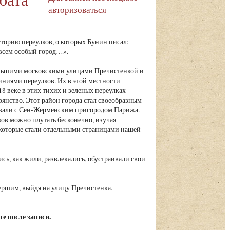
авторизоваться
торию переулков, о которых Бунин писал:
совсем особый город…».
ьшими московскими улицами Пречистенкой и
ниями переулков. Их в этой местности
18 веке в этих тихих и зеленых переулках
рянство. Этот район города стал своеобразным
ивали с Сен-Жерменским пригородом Парижа.
ов можно плутать бесконечно, изучая
 которые стали отдельными страницами нашей
сь, как жили, развлекались, обустраивали свои
ершим, выйдя на улицу Пречистенка.
е после записи.