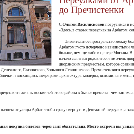
до Пречистенки
Ольгой Василисковой
С
погрузимся в ис
«Здесь, в старых переулках за Арбатом, 
Значительное пространство между бол
Арбатом густо исчерчено извилистыми ли
больше, чем где либо в центре Москвы. В 
начало селиться родовитое и не очень дво
дворянским предместьем, которое сравн
 Денежного, Глазовского, Большого Левшинского, Пречистенского переулк
бнячки и восхищаясь шедеврами архитектуры модерна, вспоминая имена,
редставить жизнь москвичей этого района в былые времена - чем занимали
начнем от улицы Арбат, чтобы сразу свернуть в Денежный переулок, а зав
ая покупка билетов через сайт обязательна. Место встречи вы увидит