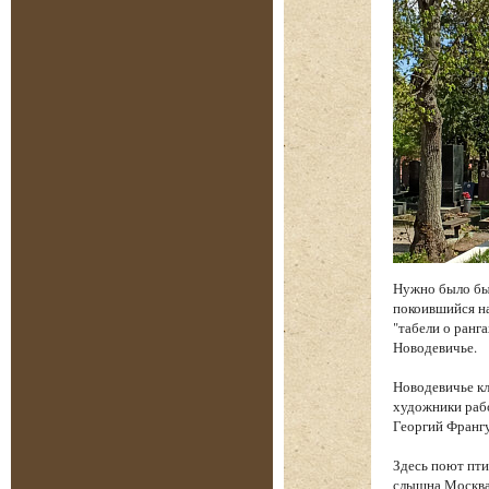
Нужно было бы
покоившийся на
"табели о ранга
Новодевичье.
Новодевичье к
художники рабо
Георгий Франгу
Здесь поют пти
слышна Москва.