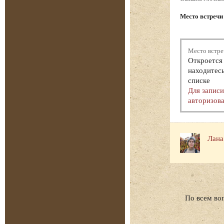
Место встречи
Место встре
Откроется 
находитесь
списке
Для запис
авторизова
Лана
По всем во