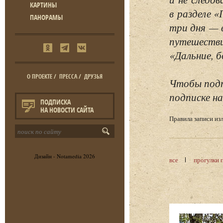
КАРТИНЫ
в разделе 
ПАНОРАМЫ
три дня — 
путешестви
«Дальние, б
О ПРОЕКТЕ
/
ПРЕССА
/
ДРУЗЬЯ
Чтобы подп
подписке на
ПОДПИСКА
НА НОВОСТИ САЙТА
Правила записи и
Дизайн -
Notamedia
2026
все
прогулки 