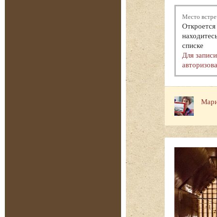
Место встре
Откроется 
находитесь
списке
Для запис
авторизова
Мари