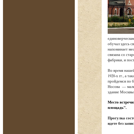
единоверческие
обучал здесь с
напоминает мес
связана со стар
фабрики, и по
Во время наше
1920-х гг., а 
пройдемся по б
Носова — мале
здание Москвы
Место встречи
площадь".
Прогулка состо
идете без запи