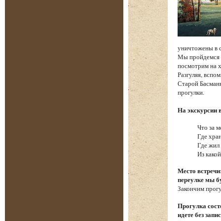
уничтожены в 
Мы пройдемся п
посмотрим на х
Разгуляя, вспо
Старой Басманн
прогулки.
На экскурсии 
Что за м
Где хра
Где жил
Из како
Место встречи
переулке мы б
Закончим прогу
Прогулка состо
идете без запи