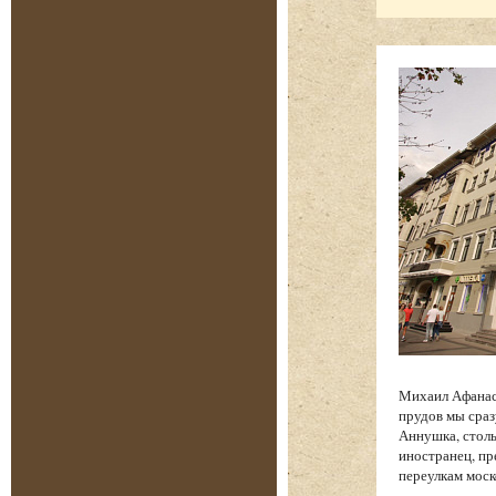
Михаил Афанась
прудов мы сраз
Аннушка, столь
иностранец, п
переулкам моск