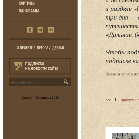
КАРТИНЫ
в разделе 
ПАНОРАМЫ
три дня — 
путешестви
«Дальние, б
О ПРОЕКТЕ
/
ПРЕССА
/
ДРУЗЬЯ
Чтобы подп
подписке на
ПОДПИСКА
НА НОВОСТИ САЙТА
Правила записи и
Дизайн -
Notamedia
2026
все
прогулки 