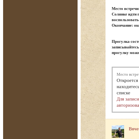
Место встречи
Солянке идти 
воспользовать
Окончание: ок
Прогулка сост
записывайтесь.
прогулку можн
Место встре
Откроется 
находитесь
списке
Для запис
авторизова
Вяче