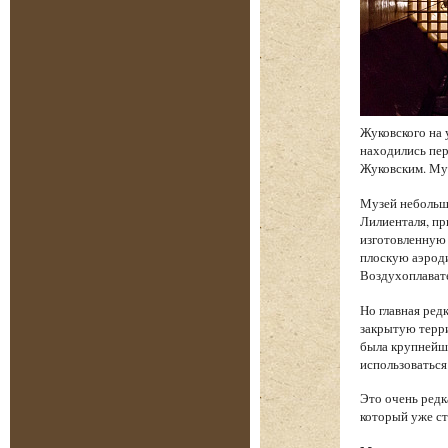
Жуковского на 
находились пе
Жуковским. Муз
Музей небольш
Лилиенталя, пр
изготовленную 
плоскую аэроди
Воздухоплават
Но главная ред
закрытую терри
была крупнейше
использоваться
Это очень редк
который уже ст