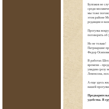
Булгаков не сл
среди москвиче
мы тоже погово
этом районе Мо
редакции и наз
Прогулка вокру
поговорить об 
Но не только!
Патриаршие пру
Федор Осипови
В работах Шехт
времени – пред
увидим срезу 
Левенсона, пох
А еще здесь жи
нашей прогулки
Предварительн
удобства. В гр