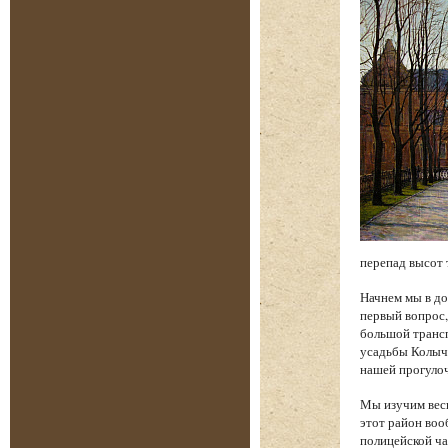
перепад высот 
Начнем мы в до
первый вопрос,
большой трансп
усадьбы Колыче
нашей прогуло
Мы изучим весь
этот район воо
полицейской ча