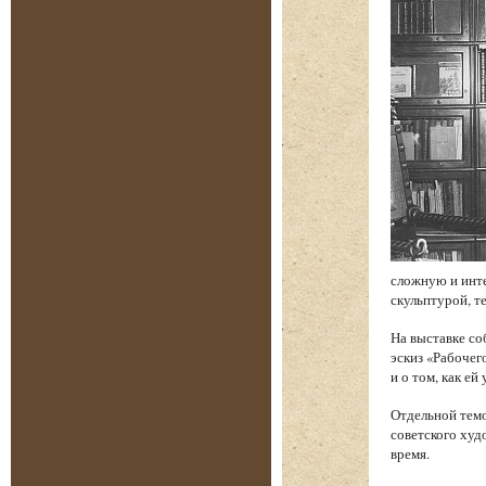
сложную и инт
скульптурой, т
На выставке со
эскиз «Рабочег
и о том, как е
Отдельной темо
советского худ
время.