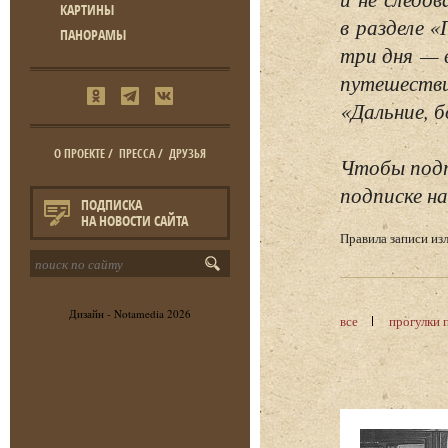
КАРТИНЫ
в разделе 
ПАНОРАМЫ
три дня — 
путешестви
«Дальние, б
О ПРОЕКТЕ
/
ПРЕССА
/
ДРУЗЬЯ
Чтобы подп
подписке на
ПОДПИСКА
НА НОВОСТИ САЙТА
Правила записи и
Дизайн -
Notamedia
2026
все
прогулки 