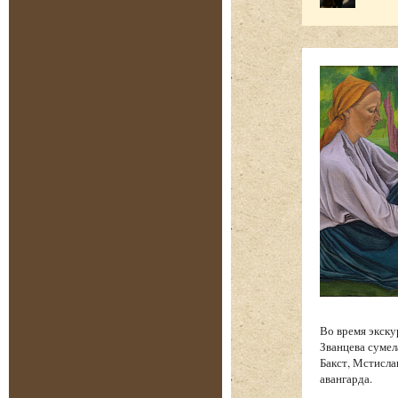
Во время экску
Званцева сумел
Бакст, Мстисла
авангарда.