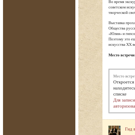
Во время экску
советском иску
творческой сво
Выставка прохо
Общества русск
«Юлия» и гипсо
Поэтому это ещ
искусства XX в
Место встречи 
Место встре
Откроется 
находитесь
списке
Для запис
авторизова
Гид 