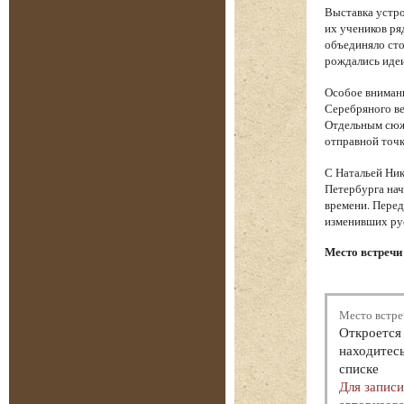
Выставка устро
их учеников ря
объединяло сто
рождались идеи
Особое вниман
Серебряного ве
Отдельным сюже
отправной точк
С Натальей Ник
Петербурга нач
времени. Перед
изменивших ру
Место встречи 
Место встре
Откроется 
находитесь
списке
Для запис
авторизова