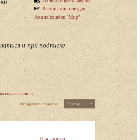
лки
Расписание поездок
Акция кэшбек "Мир"
ваться и при подписке
казать все анонсы
Отображать прогулки:
Список
:
Для записи