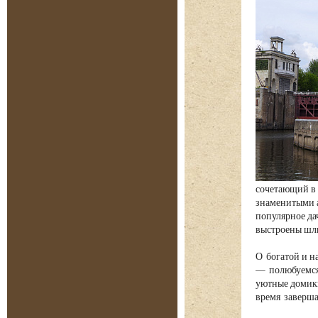
сочетающий в 
знаменитыми а
популярное да
выстроены шлю
О богатой и н
— полюбуемся 
уютные домики
время заверша