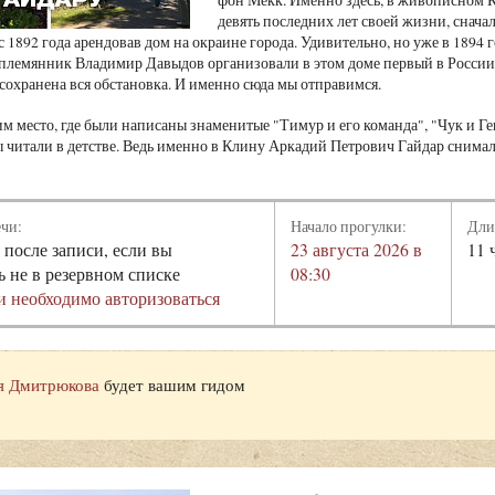
девять последних лет своей жизни, снача
 с 1892 года арендовав дом на окраине города. Удивительно, но уже в 189
племянник Владимир Давыдов организовали в этом доме первый в Росси
 сохранена вся обстановка. И именно сюда мы отправимся.
им место, где были написаны знаменитые "Тимур и его команда", "Чук и Ге
ы читали в детстве. Ведь именно в Клину Аркадий Петрович Гайдар снимал 
ечи:
Начало прогулки:
Дли
 после записи, если вы
23 августа 2026 в
11 
ь не в резервном списке
08:30
и необходимо авторизоваться
 Дмитрюкова
будет вашим гидом