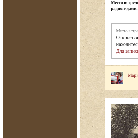
Место встреч
радиогидами.
Место встр
Откроется
находитес
Для запис
Мари