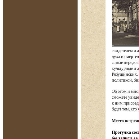
свидетелем и 
духа и смерте
самые передов
культурные и 
Рябушинских, 
политикой, б
Об этом и мно
сможете увиде
к ним присоед
будет тем, кт
Место встреч
Прогулка сост
без записи, з