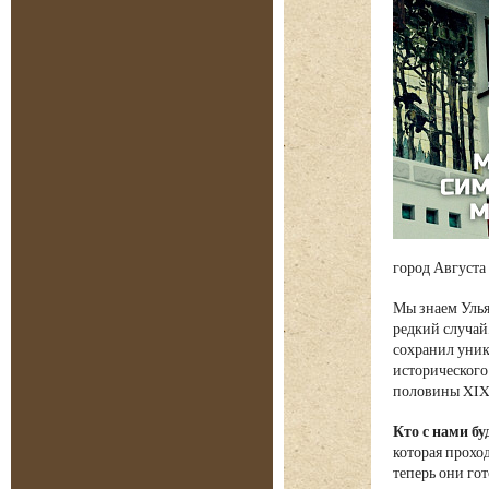
город Августа
Мы знаем Улья
редкий случай
сохранил уник
исторического
половины XIX
Кто с нами бу
которая проход
теперь они гот