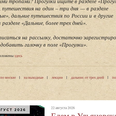
ми тропами? Прогулки ищите в разделе «Прогу
, путешествия на один – три дня — в разделе
ые», дальние путешествия по России и в другие
разделе «Дальние, более трех дней».
исаться на рассылку, достаточно зарегистриро
добавить галочку в поле «Прогулки».
изложены
здесь
 по москве
на выходные
лекции
дальние, от трех дней
по
22 августа 2026
Едем в Ульяновск