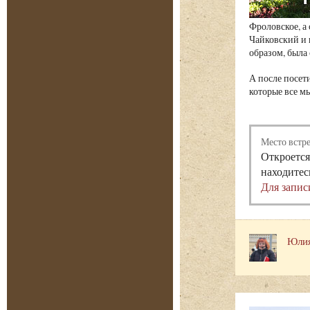
Фроловское, а
Чайковский и 
образом, была
А после посет
которые все м
Место встр
Откроется
находитес
Для запис
Юлия