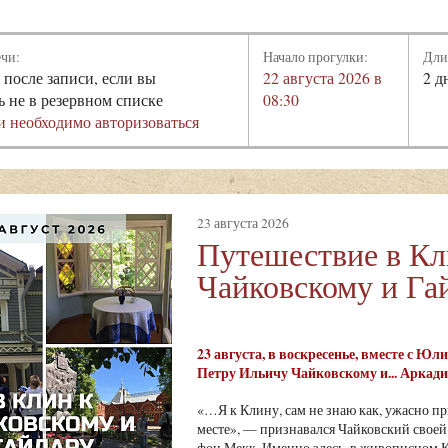
ечи:
Начало прогулки:
Дли
 после записи, если вы
22 августа 2026 в
2 д
ь не в резервном списке
08:30
и необходимо авторизоваться
23 августа 2026
Путешествие в Кл
Чайковскому и Га
23 августа, в воскресенье, вместе с Ю
Петру Ильичу Чайковскому и... Аркади
«…Я к Клину, сам не знаю как, ужасно пр
месте», — признавался Чайковский своей
фон Мекк. Именно здесь, в живописном К