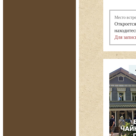
Место встр
Откроется
находитес
Для запис