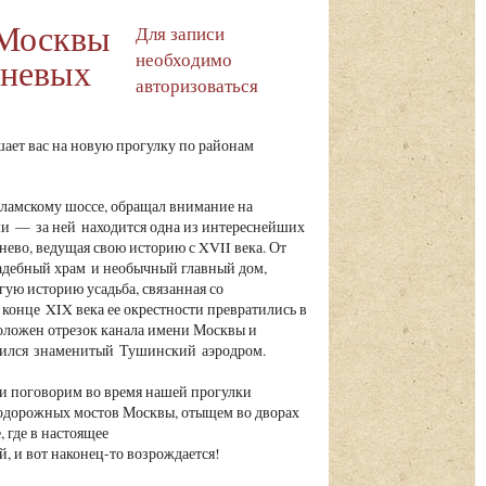
 Москвы
Для записи
необходимо
шневых
авторизоваться
ает вас на новую прогулку по районам
оламскому шоссе, обращал внимание на
и — за ней находится одна из интереснейших
во, ведущая свою историю с XVII века. От
садебный храм и необычный главный дом,
гую историю усадьба, связанная со
конце XIX века ее окрестности превратились в
роложен отрезок канала имени Москвы и
явился знаменитый Тушинский аэродром.
 и поговорим во время нашей прогулки
одорожных мостов Москвы, отыщем во дворах
 где в настоящее
й, и вот наконец-то возрождается!