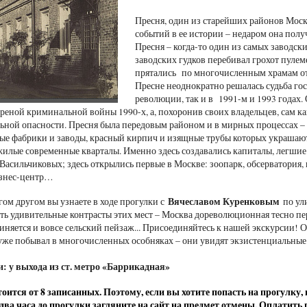
Пресня, один из старейших районов Моск
событий в ее истории – недаром она полу
Пресня – когда-то один из самых заводск
заводских гудков перебивал грохот пуле
прятались по многочисленным храмам от 
Пресне неоднократно решалась судьба гос
революции, так и в 1991-м и 1993 годах.
ареной криминальной войны 1990-х, а, похоронив своих владельцев, сам ка
льной опасности. Пресня была передовым районом и в мирных процессах – 
ые фабрики и заводы, красный кирпич и изящные трубы которых украшают
жилые современные кварталы. Именно здесь создавались капиталы, легши
Васильчиковых; здесь открылись первые в Москве: зоопарк, обсерватория,
изнес-центр…
Вячеславом Куренковым
гом другом вы узнаете в ходе прогулки с
по ул
ть удивительные контрасты этих мест – Москва дореволюционная тесно пере
иняется и вовсе сельский пейзаж... Присоединяйтесь к нашей экскурсии! 
о уже побывал в многочисленных особняках – они увидят экзистенциальны
и: у выхода из ст. метро «Баррикадная»
оится от 8 записанных. Поэтому, если вы хотите попасть на прогулку
а два часа до прогулки загляните на сайт на предмет отмены. Оплатить