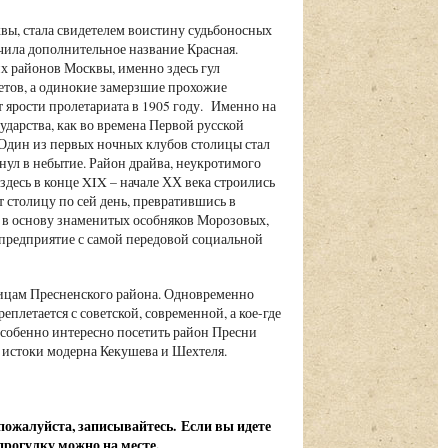
вы, стала свидетелем воистину судьбоносных
чила дополнительное название Красная.
их районов Москвы, именно здесь гул
метов, а одинокие замерзшие прохожие
ярости пролетариата в 1905 году. Именно на
ударства, как во времена Первой русской
 Один из первых ночных клубов столицы стал
нул в небытие. Район драйва, неукротимого
здесь в конце XIX – начале ХХ века строились
 столицу по сей день, превратившись в
е в основу знаменитых особняков Морозовых,
 предприятие с самой передовой социальной
ицам Пресненского района. Одновременно
плетается с советской, современной, а кое-где
Особенно интересно посетить район Пресни
е истоки модерна Кекушева и Шехтеля.
, пожалуйста, записывайтесь.
Если вы идете
 прогулку можно на месте.