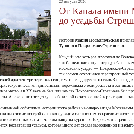
23 августа 2026
От Канала имени
до усадьбы Стре
Мария Подъяпольская
Историк
приглаш
Тушино и Покровское-Стрешнево.
Каждый, кто хоть раз проезжал по Волок
затейливую каменную ограду с башенкам
московских усадеб — Покровское-Стрешне
тех времен сохранился перестроенный у
своей архитектуре черты классицизма и псевдорусского стиля. За свою дол
ристократическими династиями, переживала эпохи расцвета и затишья, в 
чное место, а в ХХ веке на бывших землях Покровского-Стрешнева был п
зы. А вскоре по соседству, на обширной незастроенной территории, по
асыщенной событиями истории этого района на северо-западе Москвы мы
на шлюзовые постройки канала, увидим один из самых красивых железн
 послевоенных лет, а закончим нашу экскурсию в Покровском-Стрешневе,
ется реставрация усадьбы, которая много лет стояла заброшенной и забыто