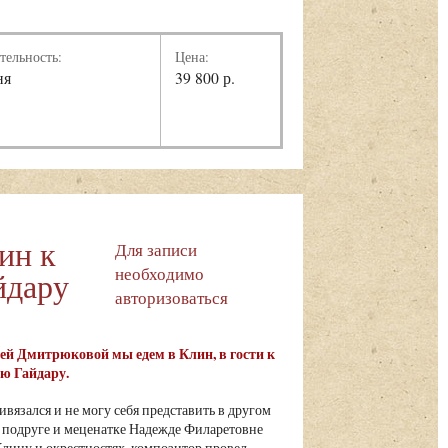
тельность:
Цена:
ня
39 800 р.
ин к
Для записи
необходимо
йдару
авторизоваться
лией Дмитрюковой мы едем в Клин, в гости к
ю Гайдару.
ивязался и не могу себя представить в другом
 подруге и меценатке Надежде Филаретовне
лину и окрестностях, композитор провел