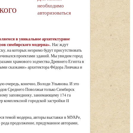
необходимо
кого
авторизоваться
авляемся в уникальное архитектурное
ров симбирского модерна».
Нас ждут
ку, на которых незримо будут присутствовать
аничивался проектами зданий. Мы увидим город
азами храмового зодчества Древнего Египта в
ыми сказками» архитектора Фёдора Ливчака и
ую очередь, конечно, Володи Ульянова. И это
ородов Среднего Поволжья только Симбирск
ному заповеднику, занимающему 174 га
р комплексной городской застройки II
я темой модерна, авторы выставки в МУАРе,
его рода продолжение, придуманное авторами,