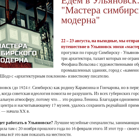
"Мастера симбирс
модерна"
22
– 23 августа, на выходные, мы отпр
путешествие в Ульяновск эпохи «масте
прогулки по городу Симбирску - Ульяновс
три архитектора, талант которых не огр
Феофана Вольсова с художественными обр
промышленных зданиях, город с «каменн
 Шодэ с «архитектурным поклоном» известному писателю.
новск (до 1924 г. Симбирск) как родину Карамзина и Гончарова, но в перв
, когда советская идеология помогла не разрушить. Из всех губернских г
альную атмосферу, потому что… это родина Ленина. Благодаря одноимен
 центра и насчитывающему 17 музеев, удалось сохранить редчайший приме
 — начала XX в.
дет работать в Ульяновске?
Лучшие музейные специалисты, занимающиес
ила там с 20 ноября прошлого года по 16 февраля этого. И этот тур – сво
овы всё это вам показать на местности.