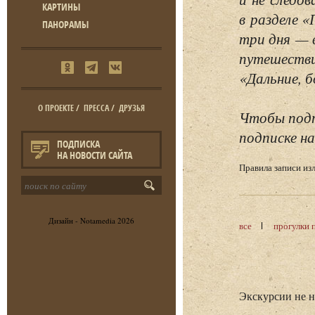
КАРТИНЫ
в разделе 
ПАНОРАМЫ
три дня — 
путешестви
«Дальние, б
О ПРОЕКТЕ
/
ПРЕССА
/
ДРУЗЬЯ
Чтобы подп
подписке на
ПОДПИСКА
НА НОВОСТИ САЙТА
Правила записи и
Дизайн -
Notamedia
2026
все
прогулки 
Экскурсии не 