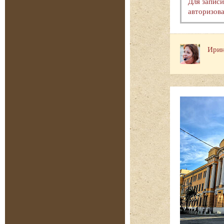
Для запис
авторизова
Ирин