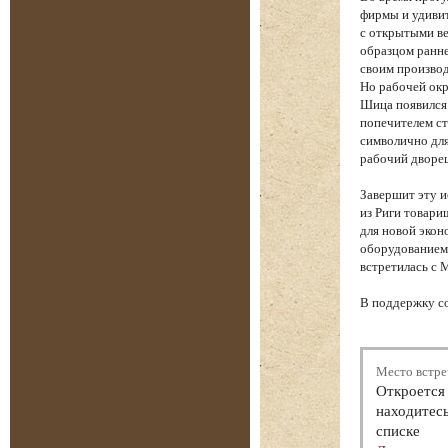
фирмы и удиви
с открытыми ве
образцом ранне
своим производ
Но рабочей окр
Шица появился
попечителем ст
символично для
рабочий дворе
Завершит эту 
из Риги товари
для новой экон
оборудованием 
встретилась с 
В поддержку с
Место встре
Откроется 
находитесь
списке