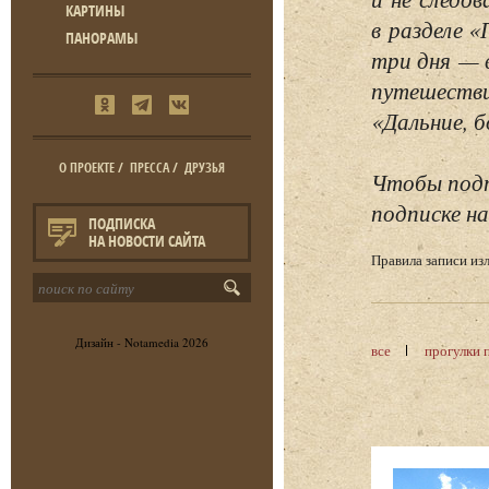
КАРТИНЫ
в разделе 
ПАНОРАМЫ
три дня — 
путешестви
«Дальние, б
О ПРОЕКТЕ
/
ПРЕССА
/
ДРУЗЬЯ
Чтобы подп
подписке на
ПОДПИСКА
НА НОВОСТИ САЙТА
Правила записи и
Дизайн -
Notamedia
2026
все
прогулки 