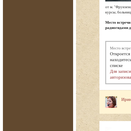
от м. "Фрунзен
курсы, больниц
Место встреч
радиогидами д
Место встре
Откроется 
находитесь
списке
Для запис
авторизова
Ирин