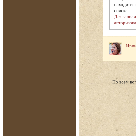
находитесь
списке
Для запис
авторизова
Ирин
По всем во