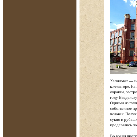
Хапиловка — н
коллекторе. На
окраина, застр
году Введенску
Одними из глав
собственное пр
человек. Получ
сукно и рубашк
продавались по
Во время прогу