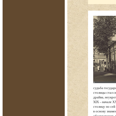
судьба государ
столицы стал с
драйва, неукро
XIX – начале Х
столицу по сей
в основу знаме
обсерватория, 