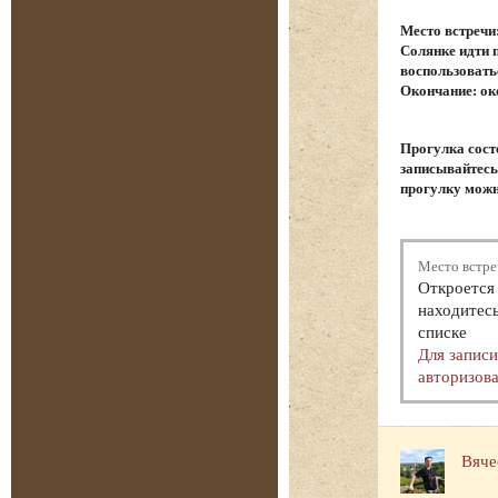
Место встречи
Солянке идти 
воспользовать
Окончание: ок
Прогулка сост
записывайтесь.
прогулку можн
Место встре
Откроется 
находитесь
списке
Для запис
авторизова
Вяче