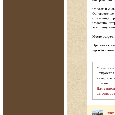
Об этом и мног
Одновременно с
советской, сов
Особенно интер
экзистенциаль
Место встречи
Прогулка состо
идете без запи
Место встре
Откроется 
находитесь
списке
Для запис
авторизова
Вяче