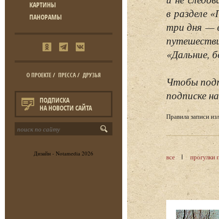
КАРТИНЫ
в разделе 
ПАНОРАМЫ
три дня — 
путешестви
«Дальние, б
О ПРОЕКТЕ
/
ПРЕССА
/
ДРУЗЬЯ
Чтобы подп
подписке на
ПОДПИСКА
НА НОВОСТИ САЙТА
Правила записи и
Дизайн -
Notamedia
2026
все
прогулки 