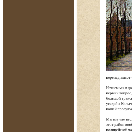
перепад высот 
Начнем мы в до
первый вопрос,
большой трансп
усадьбы Колыче
нашей прогуло
Мы изучим весь
этот район воо
полицейской ча