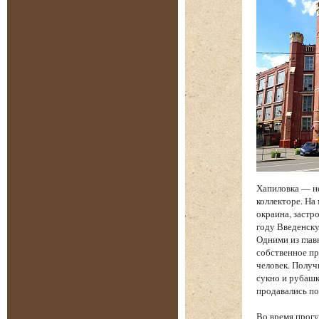
Хапиловка — н
коллекторе. На
окраина, застр
году Введенску
Одними из глав
собственное пр
человек. Получ
сукно и рубашк
продавались по
Во время прогу