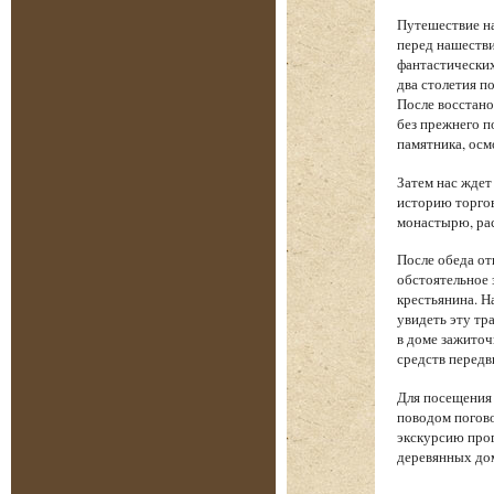
Путешествие на
перед нашеств
фантастических
два столетия п
После восстано
без прежнего п
памятника, осм
Затем нас жде
историю торгов
монастырю, рас
После обеда от
обстоятельное 
крестьянина. Н
увидеть эту тр
в доме зажиточ
средств передв
Для посещения 
поводом погово
экскурсию прог
деревянных дом