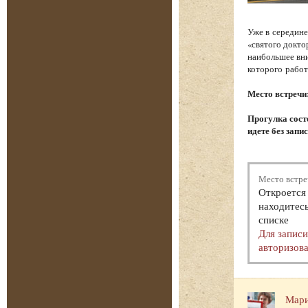
Уже в середине
«святого докто
наибольшее вни
которого работ
Место встречи
Прогулка состо
идете без запи
Место встре
Откроется 
находитесь
списке
Для запис
авторизова
Мари