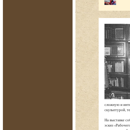
сложную и инт
скульптурой, т
На выставке со
эскиз «Рабочег