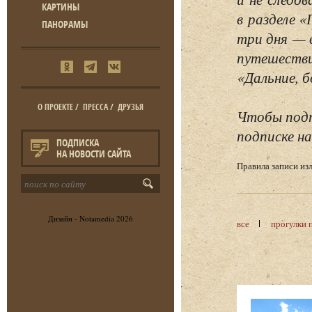
КАРТИНЫ
в разделе 
ПАНОРАМЫ
три дня — 
путешестви
«Дальние, б
О ПРОЕКТЕ
/
ПРЕССА
/
ДРУЗЬЯ
Чтобы подп
подписке на
ПОДПИСКА
НА НОВОСТИ САЙТА
Правила записи и
Дизайн -
Notamedia
2026
все
прогулки 