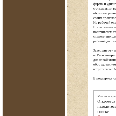
фирмы и удиви
с открытыми ве
образцом ранне
своим производ
Но рабочей окр
Шица появился
попечителем ст
символично для
рабочий дворе
Завершит эту 
из Риги товари
для новой экон
оборудованием 
встретилась с 
В поддержку с
Место встре
Откроется 
находитесь
списке