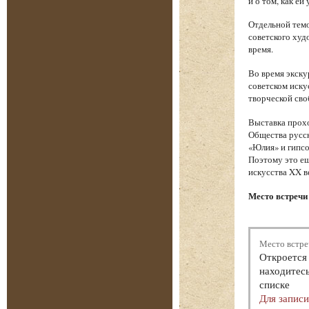
и о том, как е
Отдельной темо
советского худ
время.
Во время экску
советском иску
творческой сво
Выставка прохо
Общества русск
«Юлия» и гипсо
Поэтому это ещ
искусства XX в
Место встречи 
Место встре
Откроется 
находитесь
списке
Для запис