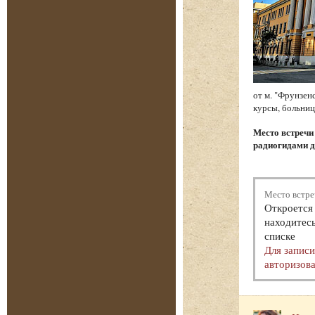
от м. "Фрунзен
курсы, больниц
Место встреч
радиогидами д
Место встре
Откроется 
находитесь
списке
Для запис
авторизова