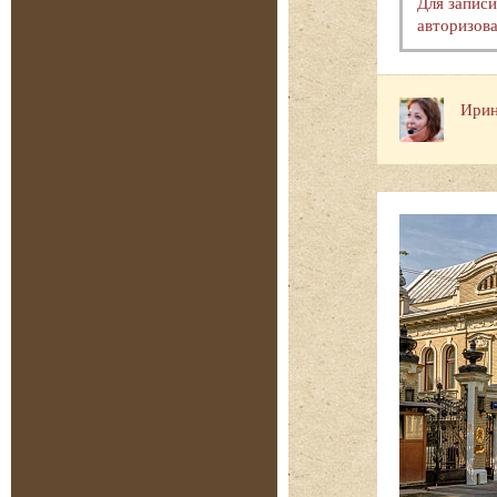
Для запис
авторизова
Ирин