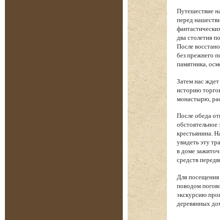
Путешествие на
перед нашеств
фантастических
два столетия п
После восстано
без прежнего п
памятника, осм
Затем нас жде
историю торгов
монастырю, рас
После обеда от
обстоятельное 
крестьянина. Н
увидеть эту тр
в доме зажиточ
средств передв
Для посещения 
поводом погово
экскурсию прог
деревянных дом