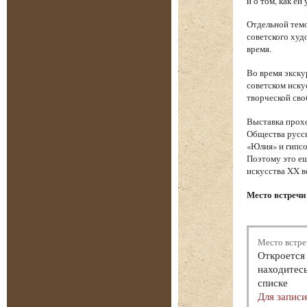
и о том, как е
Отдельной темо
советского худ
время.
Во время экску
советском иску
творческой сво
Выставка прохо
Общества русск
«Юлия» и гипсо
Поэтому это ещ
искусства XX в
Место встречи 
Место встре
Откроется 
находитесь
списке
Для запис