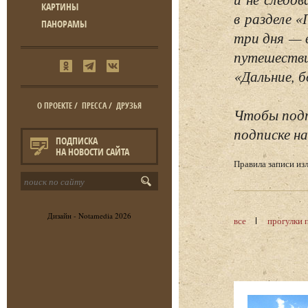
КАРТИНЫ
в разделе 
ПАНОРАМЫ
три дня — 
путешестви
«Дальние, б
О ПРОЕКТЕ
/
ПРЕССА
/
ДРУЗЬЯ
Чтобы подп
подписке на
ПОДПИСКА
НА НОВОСТИ САЙТА
Правила записи и
Дизайн -
Notamedia
2026
все
прогулки 