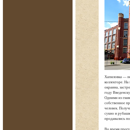
Хапиловка — н
коллекторе. На
окраина, застр
году Введенску
Одними из глав
собственное пр
человек. Получ
сукно и рубашк
продавались по
Во время прогу