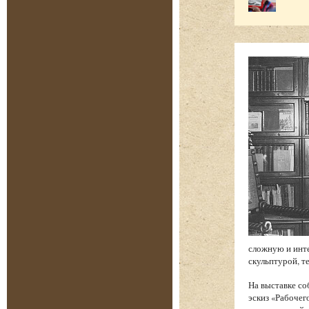
сложную и инт
скульптурой, т
На выставке со
эскиз «Рабочег