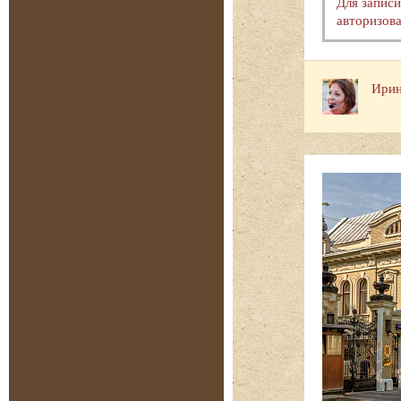
Для запис
авторизова
Ирин