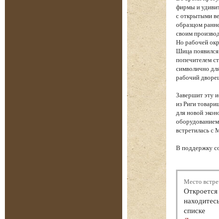
фирмы и удиви
с открытыми ве
образцом ранне
своим производ
Но рабочей окр
Шица появился
попечителем ст
символично для
рабочий дворе
Завершит эту 
из Риги товари
для новой экон
оборудованием 
встретилась с 
В поддержку с
Место встре
Откроется 
находитесь
списке