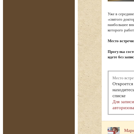
Уже в середине
«святого докто
наибольшее вни
которого работ
Место встречи
Прогулка состо
идете без запи
Место встре
Откроется 
находитесь
списке
Для запис
авторизова
Мари