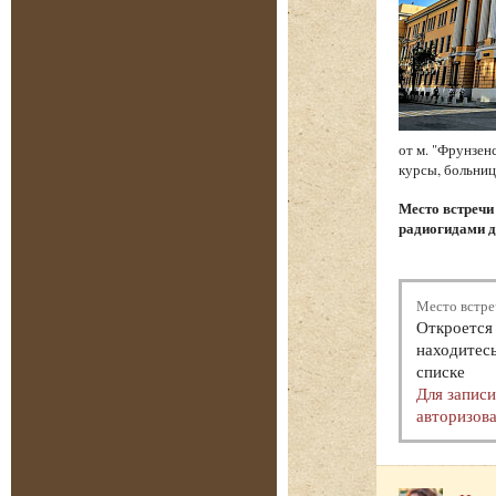
от м. "Фрунзен
курсы, больниц
Место встреч
радиогидами д
Место встре
Откроется 
находитесь
списке
Для запис
авторизова