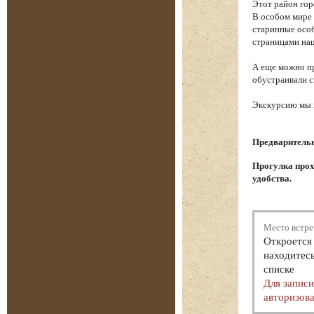
Этот район гор
В особом мире 
старинные особ
страницами на
А еще можно пр
обустраивали с
Экскурсию мы н
Предварительна
Прогулка прох
удобства.
Место встре
Откроется 
находитесь
списке
Для запис
авторизова