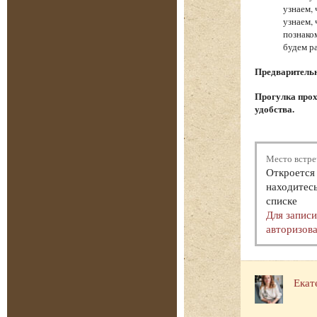
узнаем,
узнаем,
познако
будем р
Предварительна
Прогулка прох
удобства.
Место встре
Откроется 
находитесь
списке
Для запис
авторизова
Екат