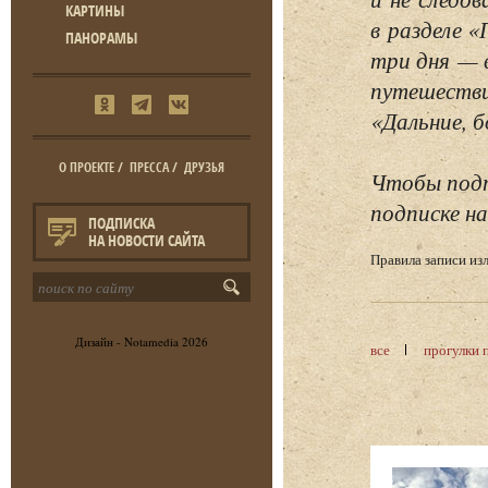
КАРТИНЫ
в разделе 
ПАНОРАМЫ
три дня — 
путешестви
«Дальние, б
О ПРОЕКТЕ
/
ПРЕССА
/
ДРУЗЬЯ
Чтобы подп
подписке на
ПОДПИСКА
НА НОВОСТИ САЙТА
Правила записи и
Дизайн -
Notamedia
2026
все
прогулки 