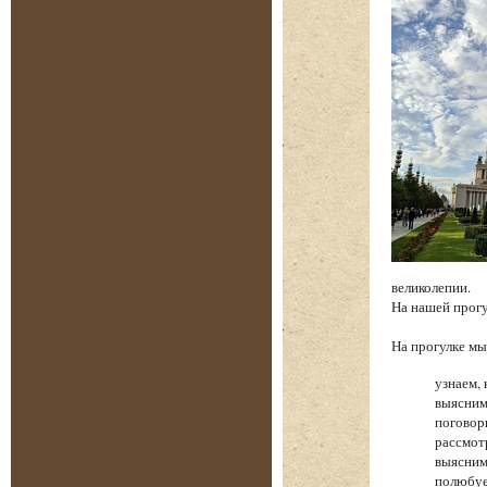
великолепии.
На нашей прог
На прогулке 
узнаем, 
выясним
поговор
рассмот
выясним
полюбуе