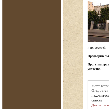
и их соседей.
Предварительна
Прогулка прох
удобства.
Место встре
Откроется 
находитесь
списке
Для запис