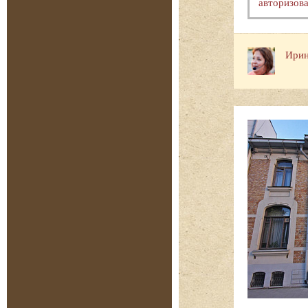
авторизова
Ирин