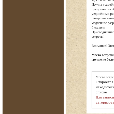
Изучив усадебн
представить се
уединённых ра
Завершим наше
медленное разр
будущем.
Присоединяйтес
секреты!
Внимание! Экск
Место встречи
группе не боле
Место встре
Откроется 
находитесь
списке
Для запис
авторизова