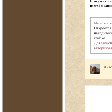
Прогулка состо
идете без запи
Место встре
Откроется 
находитесь
списке
Для запис
авторизова
Анас