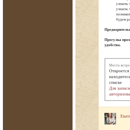
узнаем,
узнаем,
познако
будем р
Предварительна
Прогулка прох
удобства.
Место встре
Откроется 
находитесь
списке
Для запис
авторизова
Екат