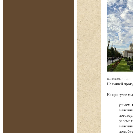
великолепии.
На нашей прог
На прогулке 
узнаем, 
выясним
поговор
рассмот
выясним
полюбуе