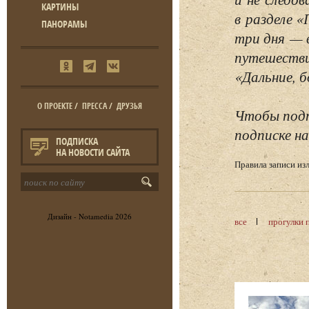
КАРТИНЫ
в разделе 
ПАНОРАМЫ
три дня — 
путешестви
«Дальние, б
О ПРОЕКТЕ
/
ПРЕССА
/
ДРУЗЬЯ
Чтобы подп
подписке на
ПОДПИСКА
НА НОВОСТИ САЙТА
Правила записи и
Дизайн -
Notamedia
2026
все
прогулки 