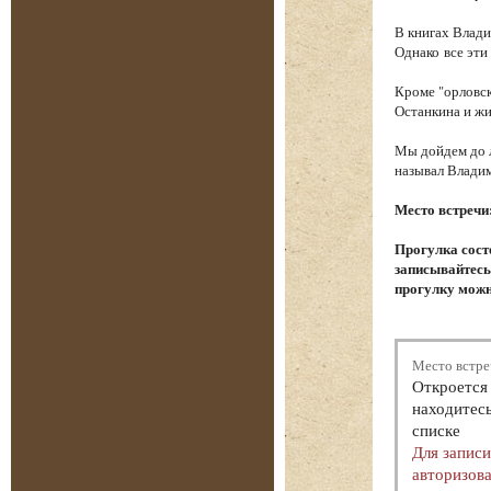
В книгах Влади
Однако все эти
Кроме "орловск
Останкина и ж
Мы дойдем до л
называл Влади
Место встречи
Прогулка сост
записывайтесь.
прогулку можн
Место встре
Откроется 
находитесь
списке
Для запис
авторизова