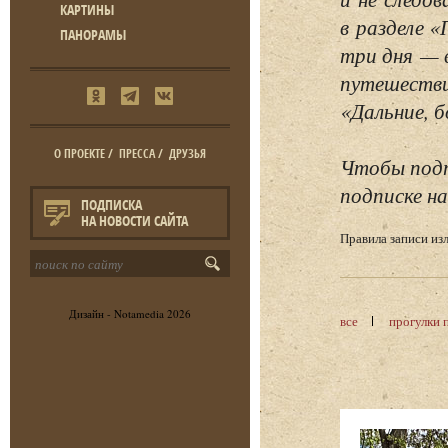
КАРТИНЫ
в разделе 
ПАНОРАМЫ
три дня — 
путешестви
«Дальние, б
О ПРОЕКТЕ
/
ПРЕССА
/
ДРУЗЬЯ
Чтобы подп
подписке на
ПОДПИСКА
НА НОВОСТИ САЙТА
Правила записи и
Дизайн -
Notamedia
2026
все
прогулки 