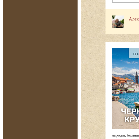
Алек
народы, больша