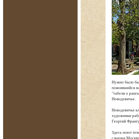
Нужно было бы
покоившийся на
"табели о ранга
Новодевичье.
Новодевичье к
художники рабо
Георгий Франгу
Здесь поют пти
слышна Москва.