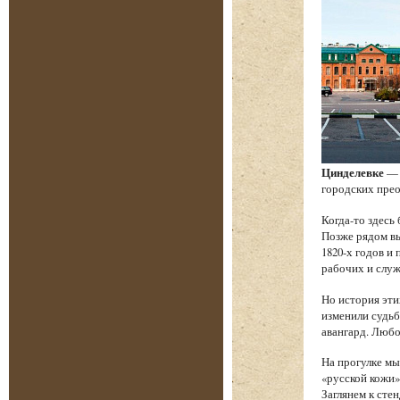
Цинделевке
— 
городских прео
Когда-то здесь
Позже рядом в
1820-х годов и
рабочих и служ
Но история эти
изменили судьб
авангард. Любо
На прогулке мы
«русской кожи»
Заглянем к сте