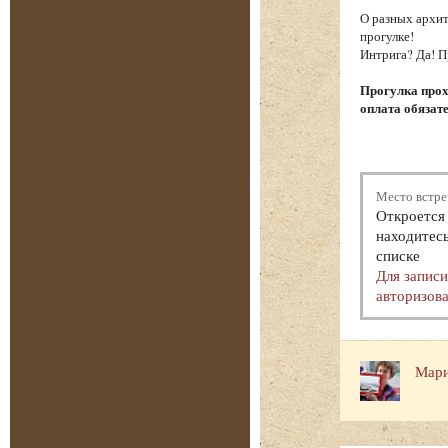
О разных архит
прогулке!
Интрига? Да! П
Прогулка прох
оплата обязат
Место встре
Откроется 
находитесь
списке
Для запис
авторизова
Мари