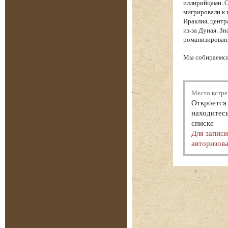
иллирийцами. С
мигрировали к 
Ираклия, центр
из-за Дуная. З
романизированн
Мы собираемся 
Место встре
Откроется 
находитесь
списке
Для запис
авторизова