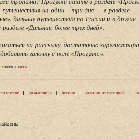
ми тропами? Прогулки ищите в разделе «Прогу
, путешествия на один – три дня — в разделе
ые», дальние путешествия по России и в другие
разделе «Дальние, более трех дней».
исаться на рассылку, достаточно зарегистриро
добавить галочку в поле «Прогулки».
изложены
здесь
 по москве
на выходные
лекции
дальние, от трех дней
по
 найдены