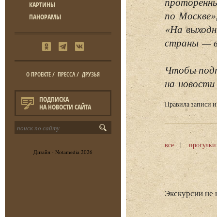
проторенны
КАРТИНЫ
по Москве»
ПАНОРАМЫ
«На выходн
страны — в 
Чтобы подп
О ПРОЕКТЕ
/
ПРЕССА
/
ДРУЗЬЯ
на новости 
ПОДПИСКА
Правила записи 
НА НОВОСТИ САЙТА
все
прогулки
Дизайн -
Notamedia
2026
Экскурсии не