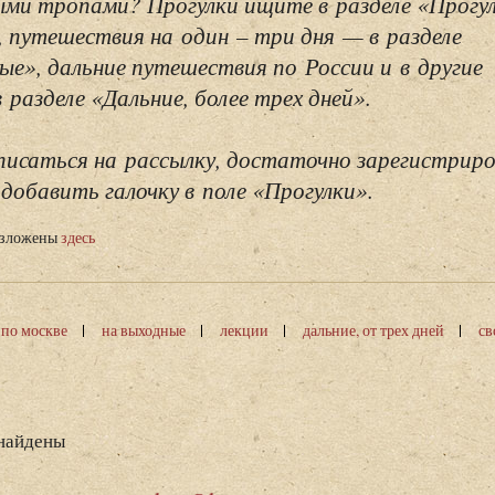
ми тропами? Прогулки ищите в разделе «Прогу
, путешествия на один – три дня — в разделе
ые», дальние путешествия по России и в другие
разделе «Дальние, более трех дней».
исаться на рассылку, достаточно зарегистриро
добавить галочку в поле «Прогулки».
изложены
здесь
 по москве
на выходные
лекции
дальние, от трех дней
св
 найдены