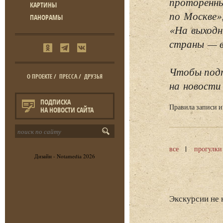
проторенны
КАРТИНЫ
по Москве»
ПАНОРАМЫ
«На выходн
страны — в 
Чтобы подп
О ПРОЕКТЕ
/
ПРЕССА
/
ДРУЗЬЯ
на новости 
ПОДПИСКА
Правила записи 
НА НОВОСТИ САЙТА
все
прогулки
Дизайн -
Notamedia
2026
Экскурсии не